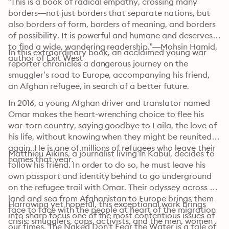
“This is a book of radical empathy, crossing many 
borders—not just borders that separate nations, but 
also borders of form, borders of meaning, and borders 
of possibility. It is powerful and humane and deserves 
to find a wide, wandering readership.”—Mohsin Hamid, 
In this extraordinary book, an acclaimed young war 
author of Exit West
reporter chronicles a dangerous journey on the 
smuggler’s road to Europe, accompanying his friend, 
an Afghan refugee, in search of a better future.
In 2016, a young Afghan driver and translator named 
Omar makes the heart-wrenching choice to flee his 
war-torn country, saying goodbye to Laila, the love of 
his life, without knowing when they might be reunited 
again. He is one of millions of refugees who leave their 
Matthieu Aikins, a journalist living in Kabul, decides to 
homes that year.
follow his friend. In order to do so, he must leave his 
own passport and identity behind to go underground 
on the refugee trail with Omar. Their odyssey across 
land and sea from Afghanistan to Europe brings them 
Harrowing yet hopeful, this exceptional work brings 
face to face with the people at heart of the migration 
into sharp focus one of the most contentious issues of 
crisis: smugglers, cops, activists, and the men, women 
our times. The Naked Don’t Fear the Water is a tale of 