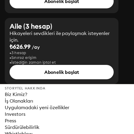
Abonelik başlat
Aile (3 hesap)
Hikayeleri sevdikleri ile paylaşmak isteyenler
için.
₺626.99
/ay
3 hesap
Sınırsız erişim
İstediğin zaman iptal et
Abonelik başlat
STORYTEL HAKKINDA
Biz Kimiz?
İş Olanakları
Uygulamadaki yeni özellikler
Investors
Press
Sürdürülebilirlik
Whistleblow