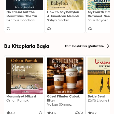
No Friend but the
How To Say Babylon:
My Fourth Time
Mountains: The True
A Jamaican Memoir
Drowned: Seeki
Story of an Illegally
Behrouz Boochani
Safiya Sinclair
Refuge on the
Sally Hayden
Imprisoned Refugee
World's Deadlie
Migration Rout
Bu Kitaplarla Başla
Tüm başlıkları görüntüle
Masumiyet Müzesi
Güzel Filmler Çabuk
Bekle Beni
Orhan Pamuk
Biter
Zülfü Livaneli
Volkan Sönmez
4.3
4.6
4.2