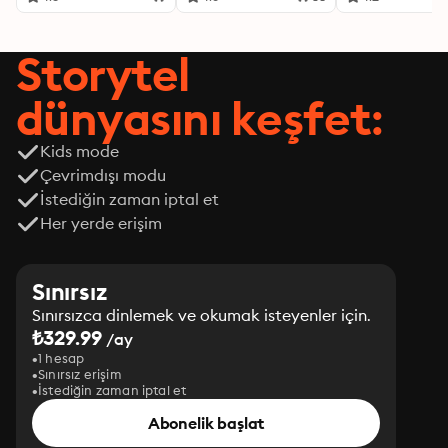
Storytel
dünyasını keşfet:
Kids mode
Çevrimdışı modu
İstediğin zaman iptal et
Her yerde erişim
Sınırsız
Sınırsızca dinlemek ve okumak isteyenler için.
₺329.99
/ay
1 hesap
Sınırsız erişim
İstediğin zaman iptal et
Abonelik başlat