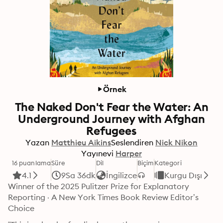
Örnek
The Naked Don't Fear the Water: An
Underground Journey with Afghan
Refugees
Yazan
Matthieu Aikins
Seslendiren
Nick Nikon
Yayınevi
Harper
16 puanlama
Süre
Dil
Biçim
Kategori
4.1
9Sa 36dk
İngilizce
Kurgu Dışı
Winner of the 2025 Pulitzer Prize for Explanatory 
Reporting · A New York Times Book Review Editor’s 
Choice 