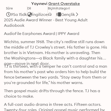
Yayınevi
Grant Overstake
Süre
Dil
Biçim
Kategori
9Sa 15dk
İngilizce
Gençlik
2025 Audie Award Winner - Best Young Adult 
Audiobook
AudioFile Earphones Award | IPPY Award
Wichita, summer 1968. The city’s redline still runs down 
the middle of TJ Crowley’s street. His father is gone. His 
brother is in Vietnam. His mother is unraveling. Then 
the Washingtons—a Black family with a daughter his 
age—move in next door.
TJ is thirteen, with a temper he can’t control and a man 
from his mother’s past who orders him to help build the 
fence between the two yards. “Stay away from them or 
you’re grounded for life,” his mother warns.
Then gospel music drifts through the fence. TJ has a 
choice to make.
A full-cast audio drama in three acts. Fifteen actors. 
Twenty-four roles. Original gospel music performed by 