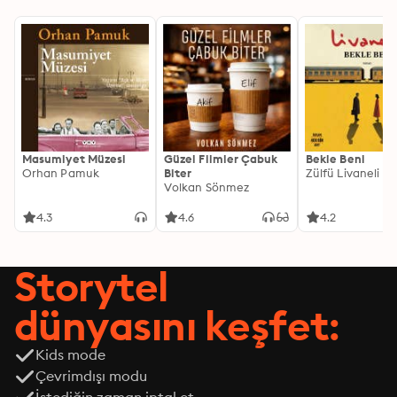
Masumiyet Müzesi
Güzel Filmler Çabuk
Bekle Beni
Orhan Pamuk
Biter
Zülfü Livaneli
Volkan Sönmez
4.3
4.6
4.2
Storytel
dünyasını keşfet:
Kids mode
Çevrimdışı modu