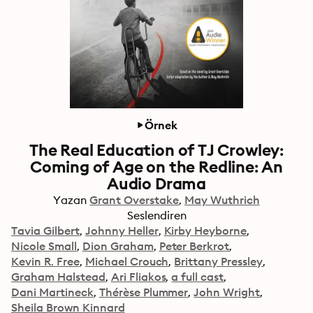
Örnek
The Real Education of TJ Crowley:
Coming of Age on the Redline: An
Audio Drama
Yazan
Grant Overstake
May Wuthrich
Seslendiren
Tavia Gilbert
Johnny Heller
Kirby Heyborne
Nicole Small
Dion Graham
Peter Berkrot
Kevin R. Free
Michael Crouch
Brittany Pressley
Graham Halstead
Ari Fliakos
a full cast
Dani Martineck
Thérèse Plummer
John Wright
Sheila Brown Kinnard