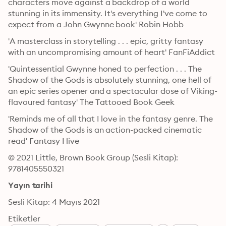
characters move against a backdrop of a world 
stunning in its immensity. It's everything I've come to 
expect from a John Gwynne book' Robin Hobb
'A masterclass in storytelling . . . epic, gritty fantasy 
with an uncompromising amount of heart' FanFiAddict
'Quintessential Gwynne honed to perfection . . . The 
Shadow of the Gods is absolutely stunning, one hell of 
an epic series opener and a spectacular dose of Viking-
flavoured fantasy' The Tattooed Book Geek
'Reminds me of all that I love in the fantasy genre. The 
Shadow of the Gods is an action-packed cinematic 
read' Fantasy Hive
© 2021 Little, Brown Book Group (Sesli Kitap): 
9781405550321
Yayın tarihi
Sesli Kitap: 4 Mayıs 2021
Etiketler