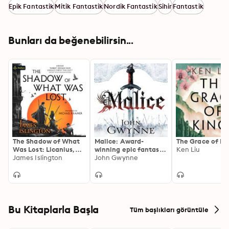
Epik Fantastik
Mitik Fantastik
Nordik Fantastik
Sihir
Fantastik
Bunları da beğenebilirsin...
The Shadow of What
Malice: Award-
The Grace of Ki
Was Lost: Licanius,
winning epic fantasy
Ken Liu
Book 1
James Islington
inspired by the Iron
John Gwynne
Age
Bu Kitaplarla Başla
Tüm başlıkları görüntüle