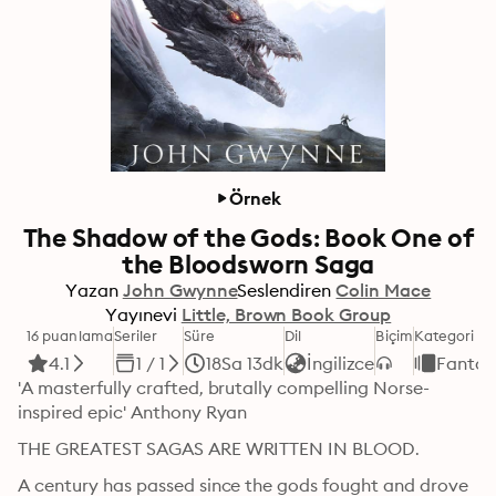
Örnek
The Shadow of the Gods: Book One of
the Bloodsworn Saga
Yazan
John Gwynne
Seslendiren
Colin Mace
Yayınevi
Little, Brown Book Group
16 puanlama
Seriler
Süre
Dil
Biçim
Kategori
4.1
1 / 1
18Sa 13dk
İngilizce
Fantas
'A masterfully crafted, brutally compelling Norse-
inspired epic' Anthony Ryan
THE GREATEST SAGAS ARE WRITTEN IN BLOOD. 
A century has passed since the gods fought and drove 