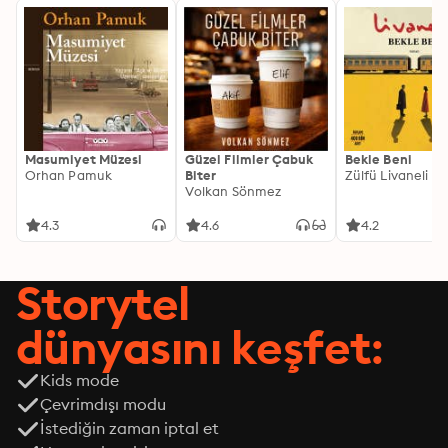
Masumiyet Müzesi
Güzel Filmler Çabuk
Bekle Beni
Orhan Pamuk
Biter
Zülfü Livaneli
Volkan Sönmez
4.3
4.6
4.2
Storytel
dünyasını keşfet:
Kids mode
Çevrimdışı modu
İstediğin zaman iptal et