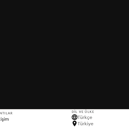
DIL VE ÜLKE
NTILAR
Türkçe
tişim
Türkiye