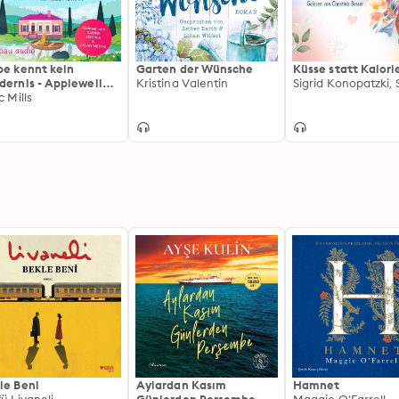
be kennt kein
Garten der Wünsche
Küsse statt Kalori
dernis - Applewell
Kristina Valentin
lage, Band 1
c Mills
gekürzt)
le Beni
Aylardan Kasım
Hamnet