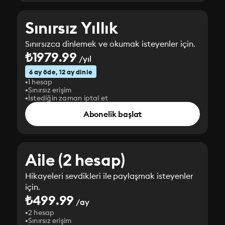
Sınırsız Yıllık
Sınırsızca dinlemek ve okumak isteyenler için.
₺1979.99
/yıl
6 ay öde, 12 ay dinle
1 hesap
Sınırsız erişim
İstediğin zaman iptal et
Abonelik başlat
Aile (2 hesap)
Hikayeleri sevdikleri ile paylaşmak isteyenler
için.
₺499.99
/ay
2 hesap
Sınırsız erişim