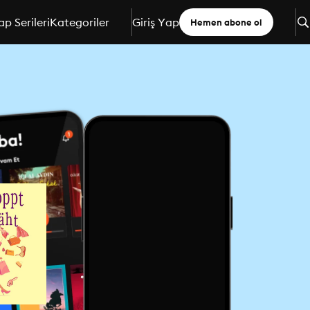
ap Serileri
Kategoriler
Giriş Yap
Hemen abone ol