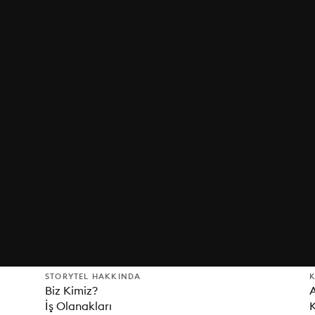
STORYTEL HAKKINDA
K
Biz Kimiz?
İş Olanakları
K