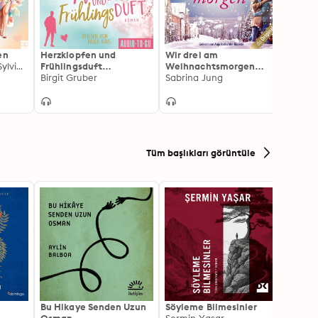
en
Herzklopfen und
Wir drei am
Das Gl
Sigrid Konopatzki, Sylvia Filz
Frühlingsduft
Weihnachtsmorgen
Liebe
(ungekürzt)
Birgit Gruber
(Ungekürzt)
Sabrina Jung
(unge
Corne
Tüm başlıkları görüntüle
Bu Hikaye Senden Uzun
Söyleme Bilmesinler
Kürk 