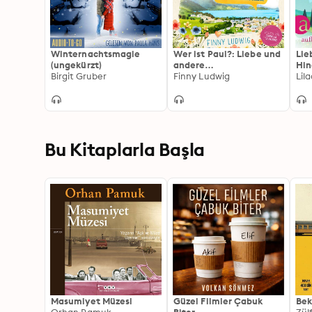
Winternachtsmagie
Wer ist Paul?: Liebe und
Lie
(ungekürzt)
andere
Hin
Birgit Gruber
Missverständnisse
Finny Ludwig
Vil
Lila
(Un
Bu Kitaplarla Başla
Masumiyet Müzesi
Güzel Filmler Çabuk
Bek