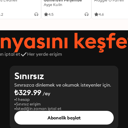
fü Livaneli
Günlerden Perşembe
Maggie O'Farrell
Ayşe Kulin
.2
4.5
4.6
nyasını keşfe
n iptal et
Her yerde erişim
Sınırsız
Sınırsızca dinlemek ve okumak isteyenler için.
₺329.99
/ay
1 hesap
Sınırsız erişim
İstediğin zaman iptal et
Abonelik başlat