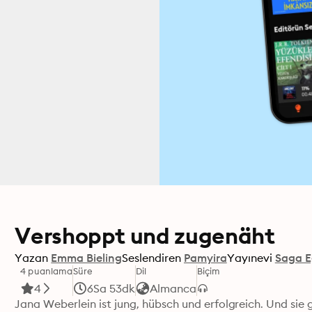
Vershoppt und zugenäht
Yazan
Emma Bieling
Seslendiren
Pamyira
Yayınevi
Saga 
4 puanlama
Süre
Dil
Biçim
4
6Sa 53dk
Almanca
Jana Weberlein ist jung, hübsch und erfolgreich. Und sie