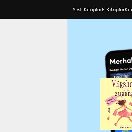
Sesli Kitaplar
E-Kitaplar
Kit