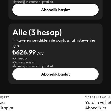
İstediğin zaman iptal et
Abonelik başlat
Aile (3 hesap)
Hikayeleri sevdikleri ile paylaşmak isteyenler
için.
₺626.99
/ay
3 hesap
Sınırsız erişim
İstediğin zaman iptal et
Abonelik başlat
EŞFET
YARARLI BAĞLA
Ara
Yardım ve İle
itaplar
Abonelikler