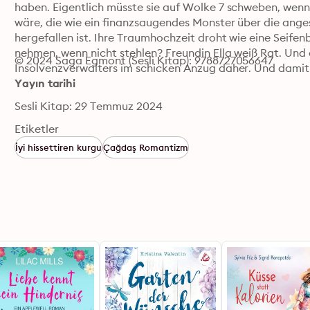
haben. Eigentlich müsste sie auf Wolke 7 schweben, wen
wäre, die wie ein finanzsaugendes Monster über die ang
hergefallen ist. Ihre Traumhochzeit droht wie eine Seife
nehmen, wenn nicht stehlen? Freundin Ella weiß Rat. Und
© 2024 Saga Egmont (Sesli Kitap): 9788727056647
Insolvenzverwalters im schicken Anzug daher. Und damit
Yayın tarihi
Sesli Kitap: 29 Temmuz 2024
Etiketler
İyi hissettiren kurgu
Çağdaş Romantizm