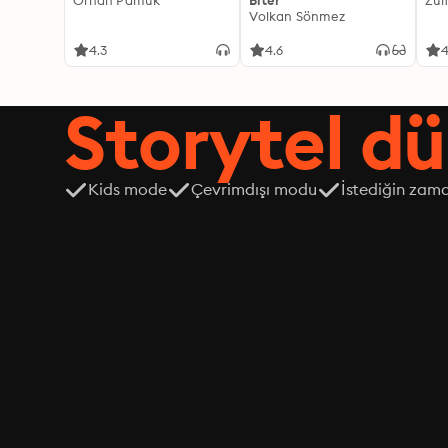
Orhan Pamuk
Biter
Zül
Volkan Sönmez
4.3
4.6
4
Storytel dü
Kids mode
Çevrimdışı modu
İstediğin zama