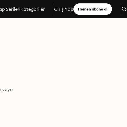
ap Serileri
Kategoriler
Giriş Yap
Hemen abone ol
n veya