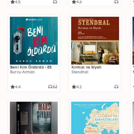
4.5
4.6
Beni Kim Öldürdü - E5
Kırmızı ve Siyah
Burcu Arman
Stendhal
4.4
4.2