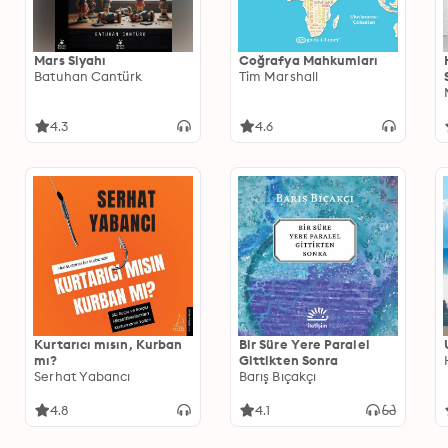
Mars Siyahı
Coğrafya Mahkumları
Batuhan Cantürk
Tim Marshall
4.3
4.6
Kurtarıcı mısın, Kurban
Bir Süre Yere Paralel
mı?
Gittikten Sonra
Serhat Yabancı
Barış Bıçakçı
4.8
4.1