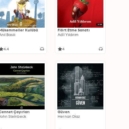
Mükemmeller Kulübü
Flört Etme Sanatı
Anıl Basılı
Adil Yıldırım
4.4
4
Cennet Çayırları
Güven
John Steinbeck
Hernan Diaz