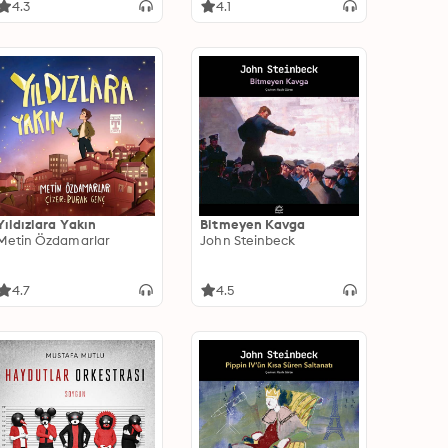
4.3
4.1
Yıldızlara Yakın
Bitmeyen Kavga
Metin Özdamarlar
John Steinbeck
4.7
4.5