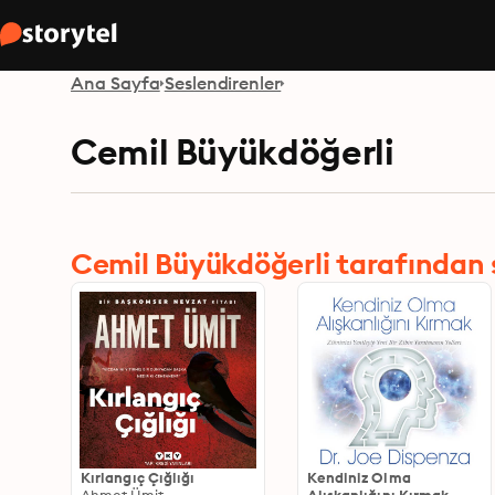
Ana Sayfa
Seslendirenler
Cemil Büyükdöğerli
Cemil Büyükdöğerli tarafından se
Kırlangıç Çığlığı
Kendiniz Olma