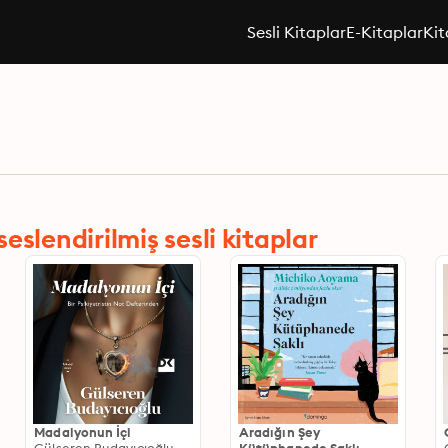
Sesli Kitaplar
E-Kitaplar
Kit
slendirilmiş sesli kitaplar
Madalyonun İçi
Aradığın Şey