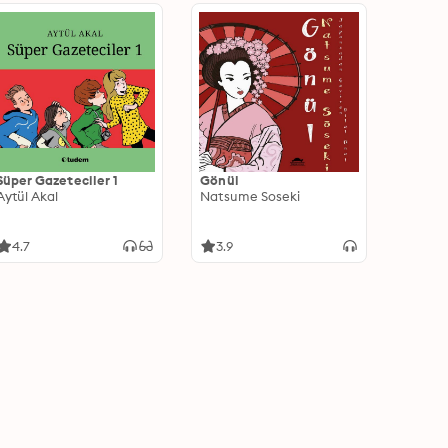
Süper Gazeteciler 1
Gönül
Aytül Akal
Natsume Soseki
4.7
3.9