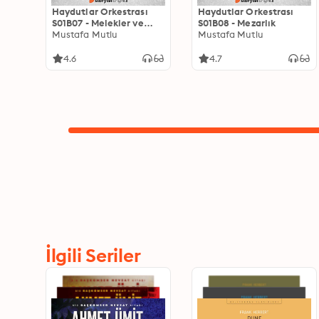
Haydutlar Orkestrası
Haydutlar Orkestrası
S01B07 - Melekler ve
S01B08 - Mezarlık
Şeytanlar
Mustafa Mutlu
Mustafa Mutlu
4.6
4.7
İlgili Seriler