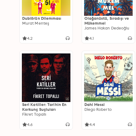
Dublörün Dilemması
Olağanüstü, Sıradışı ve
Murat Menteş
Mükemmel
James Hakan Dedeoğlu
4.2
4.1
Seri Katiller: Tarihin En
Dahi Messi
Korkunç Suçluları
Diego Roberto
Fikret Topallı
4.6
4.4