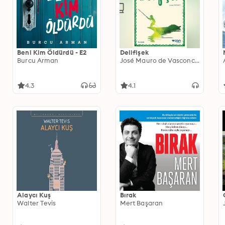
Beni Kim Öldürdü - E2
Delifişek
Burcu Arman
José Mau­ro de Vasconcelos
4.3
4.1
Alaycı Kuş
Bırak
Walter Tevis
Mert Başaran