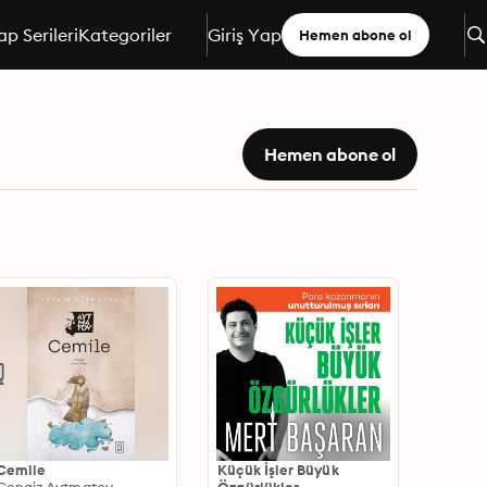
ap Serileri
Kategoriler
Giriş Yap
Hemen abone ol
Hemen abone ol
Cemile
Küçük İşler Büyük