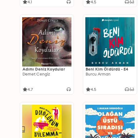
4.1
4.5
Adımı Deniz Koydular
Beni Kim Öldürdü - E4
Demet Cengiz
Burcu Arman
4.7
4.5