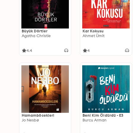
Büyük Dörtler
Kar Kokusu
Agatha Christie
Ahmet Ümit
4.4
4
Hamamböcekleri
Beni Kim Öldürdü - E3
Jo Nesbø
Burcu Arman