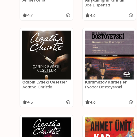
Ahmet Ümit
Alışkanlığını Kırmak
Joe Dispenza
4.7
4.6
Çarpık Evdeki Cesetler
Karamazov Kardeşler
Agatha Christie
Fyodor Dostoyevski
4.5
4.6