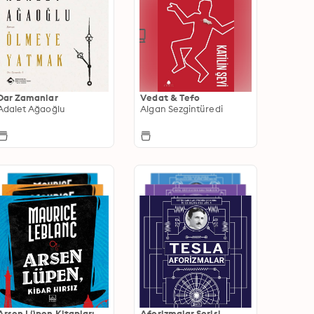
Dar Zamanlar
Vedat & Tefo
Adalet Ağaoğlu
Algan Sezgintüredi
Arsen Lüpen Kitapları
Aforizmalar Serisi