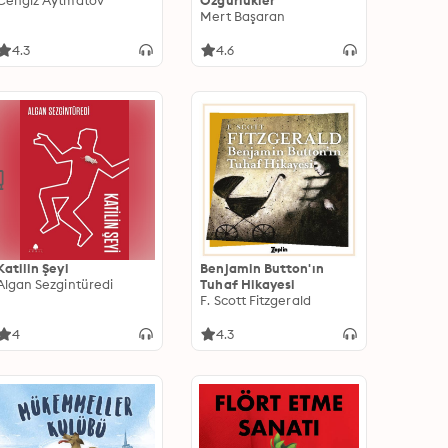
Cengiz Aytmatov
Özgürlükler
Mert Başaran
4.3
4.6
Katilin Şeyi
Benjamin Button'ın
Algan Sezgintüredi
Tuhaf Hikayesi
F. Scott Fitzgerald
4
4.3