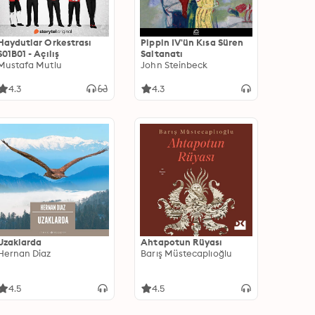
Haydutlar Orkestrası
Pippin IV'ün Kısa Süren
S01B01 - Açılış
Saltanatı
Mustafa Mutlu
John Steinbeck
4.3
4.3
Uzaklarda
Ahtapotun Rüyası
Hernan Diaz
Barış Müstecaplıoğlu
4.5
4.5