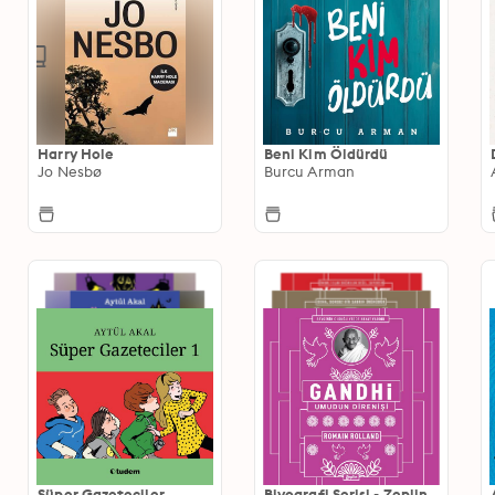
Harry Hole
Beni Kim Öldürdü
Jo Nesbø
Burcu Arman
Süper Gazeteciler
Biyografi Serisi - Zeplin