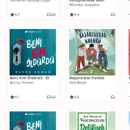
Gülseren Budayıcıoğlu
Kütüphanede Saklı
Michiko Aoyama
4.7
4.4
Beni Kim Öldürdü - E1
Başarısızlar Kulübü
Burcu Arman
Anıl Basılı
4.1
4.5