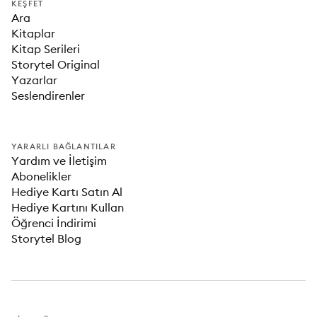
KEŞFET
Ara
Kitaplar
Kitap Serileri
Storytel Original
Yazarlar
Seslendirenler
YARARLI BAĞLANTILAR
Yardım ve İletişim
Abonelikler
Hediye Kartı Satın Al
Hediye Kartını Kullan
Öğrenci İndirimi
Storytel Blog