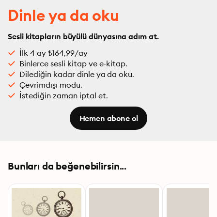
Dinle ya da oku
Sesli kitapların büyülü dünyasına adım at.
İlk 4 ay ₺164,99/ay
Binlerce sesli kitap ve e-kitap.
Dilediğin kadar dinle ya da oku.
Çevrimdışı modu.
İstediğin zaman iptal et.
Hemen abone ol
Bunları da beğenebilirsin...