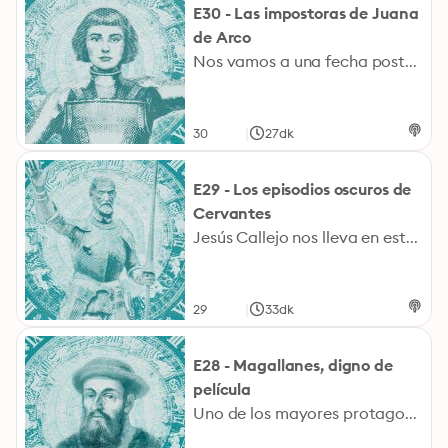
E30 - Las impostoras de Juana
de Arco
Nos vamos a una fecha posterior a la ejecución de Juana de Arco, al 15 de julio de 1440. Hay una mujer, con cierto parecido a Juana de Arco, y dice ser ella. Se rumorea que la heroína jamás murió y que todo era un truco para conseguir la insignia de la Flor de Lis que le otorgó Carlos VII, mucho dinero y mucho prestigio había de por medio. Carlos VII se acerca a aquella mujer y le dice: ¿Cuál era el secreto que tú y yo compartíamos?. Ella se queda perpleja, llora y queda desenmascarada. El rey la perdona pero pide que se retracte ante el parlamento. Ella fue una de las cuatro impostoras que dijo ser Juana de Arco. Había todo un interés para suplantar la identidad de nuestra gran protagonista.
|
30
27dk
E29 - Los episodios oscuros de
Cervantes
Jesús Callejo nos lleva en este Cronovisor a la fecha en la que murió Miguel de Cervantes a los 68 años: al 22 de abril 1616. Veinte días antes el escritor se hizo hermano de una orden laica, de la Orden Tercera de San Francisco y lo hace porque quería que lo enterraran de cierta manera concreta: amortajado y con la vieja tradición de esta orden en la que no le tapan la cara ni tampoco su pierna derecha. ¿Dónde nació Cervantes? ¿Cuándo? La vida de Cervantes está repleta de claroscuros que los historiadores siguen intentando resolver.
|
29
33dk
E28 - Magallanes, digno de
película
Uno de los mayores protagonistas de la historia de la navegación: Fernando de Magallanes era uno de esos aventureros que se jugaban la vida en cada expedición. De hecho murió en una de ellas. El estrecho de Magallanes tiene su nombre debido a su descubrimiento de este canal navegable. Fue, además, el primero en cruzar el Atlántico hasta llegar al Pacífico (antes conocido como mar del Sur). Los héroes de la época eran marines cuyos superpoderes dependían de la calidad de las cartografías, informaciones que suponían un secreto de Estado. Algunas historias dicen que los chinos ya estuvieron antes que Magallanes realizara sus expediciones incluido, el estrecho de Magallanes. ¿Qué fue de esos mapas?