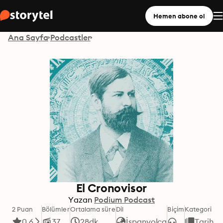
Hemen abone ol
Ana Sayfa
Podcastler
El Cronovisor
Yazan
Podium Podcast
2 Puan
Bölümler
Ortalama süre
Dil
Biçim
Kategori
0.6
37
28dk
İspanyolca
Tarih