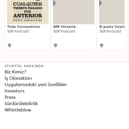
Todo Concostrina
SER Historia
El puzle Voynic
SER Podcast
SER Podcast
SER Podcast
STORYTEL HAKKINDA
Biz Kimiz?
İş Olanakları
Uygulamadaki yeni özellikler
Investors
Press
Sürdürülebilirlik
Whistleblow