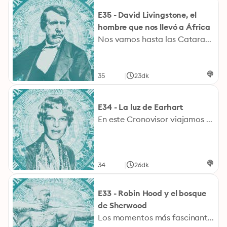
E35 - David Livingstone, el
hombre que nos llevó a África
Nos vamos hasta las Cataratas Victoria, uno de los mejores espectáculos del mundo. Livingstone está impresionado, no tanto a sus porteadores que ya lo habían visto, pero él fue el primer occidental que apareció allí.
|
35
23dk
E34 - La luz de Earhart
En este Cronovisor viajamos hasta el 2 de julio de 1938, Jesús Callejo nos lleva a una isla, la isla de Howland donde, supuestamente, desapreció Amelia Earhart en su intento de viajar alrededor del mundo sobre la línea ecuatorial. La última comunicación con la piloto se produjo justo un año antes, ella debía hacer una parada allí para repostar y continuar el viaje, pero nunca lo consiguió.
|
34
26dk
E33 - Robin Hood y el bosque
de Sherwood
Los momentos más fascinantes de la historia junto a Javier Sierra.