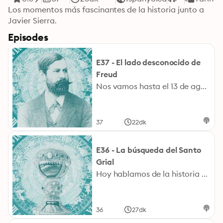
Los momentos más fascinantes de la historia junto a 
Javier Sierra.
Episodes
E37 - El lado desconocido de
Freud
Nos vamos hasta el 13 de agosto de 1898, conocemos a Sigmund Freud, una figura muy relevante que vivió entre el siglo XIX y XX y que ha dejado muchos tópicos en nuestra forma de pensar, la interpretación de los sueños, y una figura que se mantiene hoy en día. Él daba mucha importancia a la vida privada, a esos resortes de la mente que configuran nuestra forma de pensar.
|
37
22dk
E36 - La búsqueda del Santo
Grial
Hoy hablamos de la historia de una búsqueda, la del Santo Grial, hay quien dice que hay unos cuantos, se habla de 12, en España hay 2: el de Valencia y el de León. Por si apariencia podrían ser cálices que se utilizan en cenas de postín.
|
36
27dk