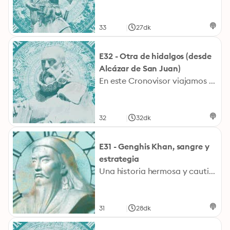
|
33
27dk
E32 - Otra de hidalgos (desde
Alcázar de San Juan)
En este Cronovisor viajamos al principio del siglo XVII, en concreto al 25 de mayo de 1606. Nos situamos en Alcázar de San Juan, Bartolomé García tenía una hermana, soltera, y este hombre no quería que la mujer se casara. Hacía todo lo posible para que no tener que repartir la herencia. Ella se enamora de Pascual. Bartolomé piensa que hay que quitársela de en medio y envenenó una torta de San Juan, incluso acudió a una bruja para que le recomendase una forma de envenenarla sin que se notase.
|
32
32dk
E31 - Genghis Khan, sangre y
estrategia
Una historia hermosa y cautivadora pero que fue un momento del pasado muy tétrico para los que le tocó vivir tanto la crueldad de Genghis Khan como las circunstancias que se vivían en, la llamada actualmente, Mongolia. Genghis Khan "el emperador de la Tierra y el señor de todos los océanos" consiguió su título a base de sangre y fuego. Era un buen estratega, sabía muy bien como doblegar al enemigo y, a pesar de que su ejército casi siempre estaba en inferior de condiciones, sabía cómo provocar un asedio aun enfrentándose con ejércitos mayores. Viajamos con Jesús Callejo a la fecha de la defunción de Genghis Khan: 18 de agosto de 1227.
|
31
28dk