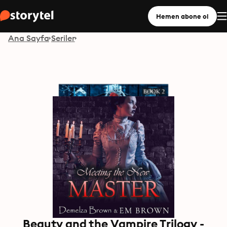
Hemen abone ol
Ana Sayfa
Seriler
Beauty and the Vampire Trilogy -