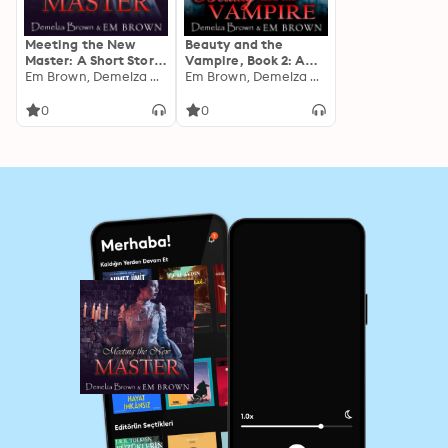
Meeting the New
Beauty and the
Master: A Short Story
Vampire, Book 2: A
Prequel to the Beauty
Em Brown, Demelza Brown
Dark Paranormal
Em Brown, Demelza Brown
and the Vampire
Retelling of Beauty
Trilogy
and the Beast
0
0