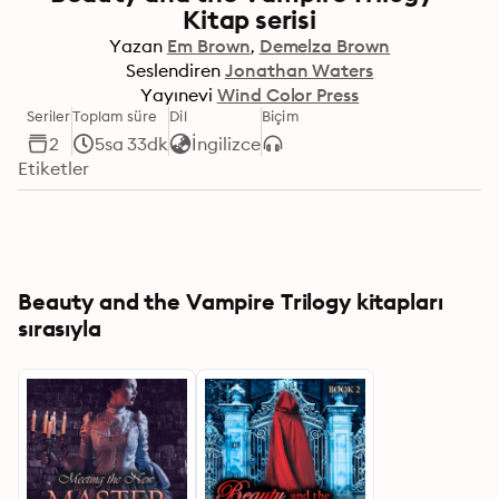
Kitap serisi
Yazan
Em Brown
Demelza Brown
Seslendiren
Jonathan Waters
Yayınevi
Wind Color Press
Seriler
Toplam süre
Dil
Biçim
2
5sa 33dk
İngilizce
Etiketler
Beauty and the Vampire Trilogy kitapları
sırasıyla