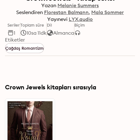
Yazan
Melanie Summers
Seslendiren
Florestan Balmann
Mala Sommer
Yayınevi
LYX.audio
Seriler
Toplam süre
Dil
Biçim
1
10sa 11dk
Almanca
Etiketler
Çağdaş Romantizm
Crown Jewels kitapları sırasıyla