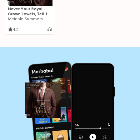
Never Your Royal -
Crown Jewels, Teil 1
(Ungekürzt)
Melanie Summers
4.2