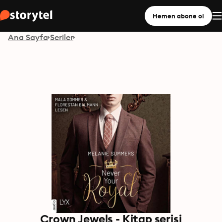
Hemen abone ol
Ana Sayfa
Seriler
Crown Jewels - Kitap serisi