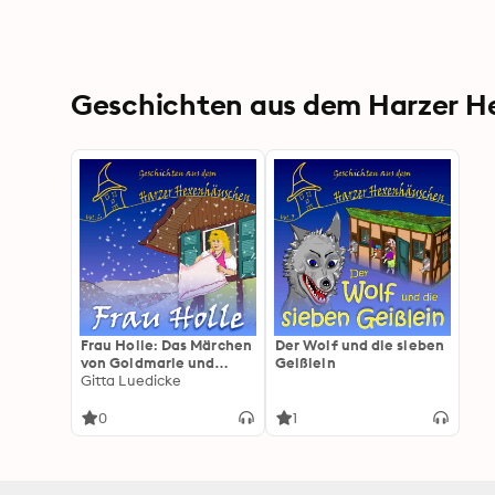
Geschichten aus dem Harzer He
Frau Holle: Das Märchen
Der Wolf und die sieben
von Goldmarie und
Geißlein
Pechmarie
Gitta Luedicke
0
1