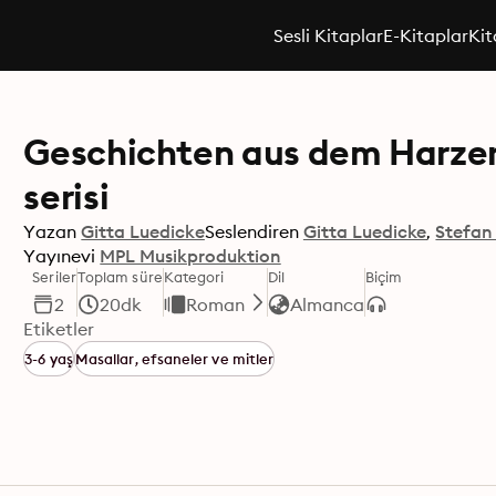
Sesli Kitaplar
E-Kitaplar
Kit
Geschichten aus dem Harze
serisi
Yazan
Gitta Luedicke
Seslendiren
Gitta Luedicke
Stefan
Yayınevi
MPL Musikproduktion
Seriler
Toplam süre
Kategori
Dil
Biçim
2
20dk
Roman
Almanca
Etiketler
3-6 yaş
Masallar, efsaneler ve mitler