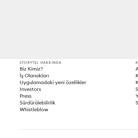
STORYTEL HAKKINDA
K
Biz Kimiz?
İş Olanakları
K
Uygulamadaki yeni özellikler
K
Investors
S
Press
Sürdürülebilirlik
S
Whistleblow