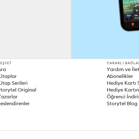
EŞFET
YARARLI BAĞLA
Ara
Yardım ve İle
itaplar
Abonelikler
itap Serileri
Hediye Kartı 
torytel Original
Hediye Kartın
Yazarlar
Öğrenci İndir
eslendirenler
Storytel Blog