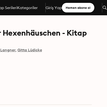
ap Serileri
Kategoriler
Giriş Yap
Hemen abone ol
r Hexenhäuschen - Kitap
 Langner
Gitta Lüdicke