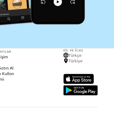
DIL VE ÜLKE
NTILAR
Türkçe
tişim
Türkiye
Satın Al
ı Kullan
imi