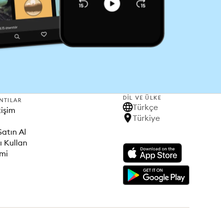
DIL VE ÜLKE
NTILAR
Türkçe
tişim
Türkiye
Satın Al
ı Kullan
imi