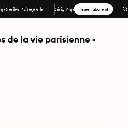
ap Serileri
Kategoriler
Giriş Yap
Hemen abone ol
de la vie parisienne -