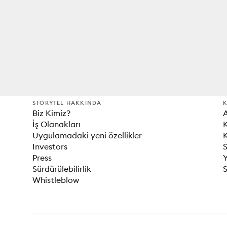
STORYTEL HAKKINDA
K
Biz Kimiz?
İş Olanakları
K
Uygulamadaki yeni özellikler
K
Investors
S
Press
Sürdürülebilirlik
S
Whistleblow