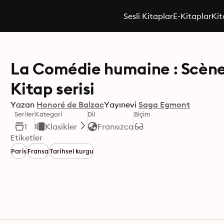
Sesli Kitaplar
E-Kitaplar
Kit
La Comédie humaine : Scènes 
Kitap serisi
Yazan
Honoré de Balzac
Yayınevi
Saga Egmont
Seriler
Kategori
Dil
Biçim
1
Klasikler
Fransızca
Etiketler
Paris
Fransa
Tarihsel kurgu