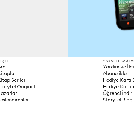
EŞFET
YARARLI BAĞLA
Ara
Yardım ve İle
itaplar
Abonelikler
itap Serileri
Hediye Kartı 
torytel Original
Hediye Kartın
Yazarlar
Öğrenci İndir
eslendirenler
Storytel Blog