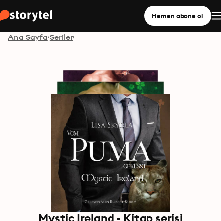
Hemen abone ol
Ana Sayfa
Seriler
Mystic Ireland - Kitap serisi