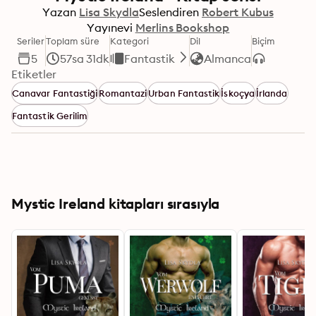
Yazan
Lisa Skydla
Seslendiren
Robert Kubus
Yayınevi
Merlins Bookshop
Seriler
Toplam süre
Kategori
Dil
Biçim
5
57sa 31dk
Fantastik
Almanca
Etiketler
Canavar Fantastiği
Romantazi
Urban Fantastik
İskoçya
İrlanda
Fantastik Gerilim
Mystic Ireland kitapları sırasıyla