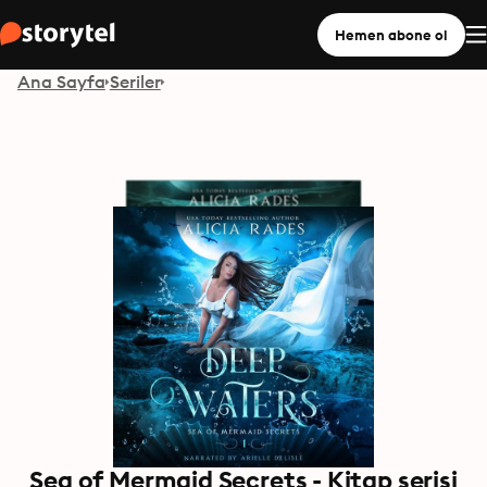
Hemen abone ol
Ana Sayfa
Seriler
Sea of Mermaid Secrets - Kitap serisi