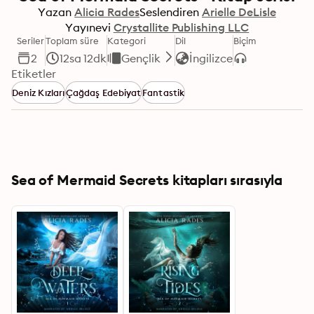
Yazan
Alicia Rades
Seslendiren
Arielle DeLisle
Yayınevi
Crystallite Publishing LLC
Seriler
Toplam süre
Kategori
Dil
Biçim
2
12sa 12dk
Gençlik
İngilizce
Etiketler
Deniz Kızları
Çağdaş Edebiyat
Fantastik
Sea of Mermaid Secrets kitapları sırasıyla