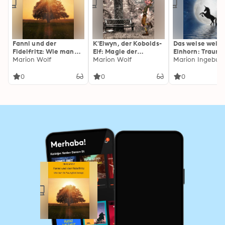
Fanni und der
K'Elwyn, der Kobolds-
Das weise weiß
Fidelfritz: Wie man
Elf: Magie der
Einhorn: Traumr
die Traurigkeit
Marion Wolf
Barmherzigkeit
Marion Wolf
voll magischer
besiegt.
Heilkräfte
0
0
0