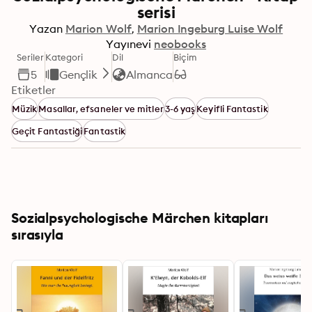
serisi
Yazan
Marion Wolf
Marion Ingeburg Luise Wolf
Yayınevi
neobooks
Seriler
Kategori
Dil
Biçim
5
Gençlik
Almanca
Etiketler
Müzik
Masallar, efsaneler ve mitler
3-6 yaş
Keyifli Fantastik
Geçit Fantastiği
Fantastik
Sozialpsychologische Märchen kitapları
sırasıyla