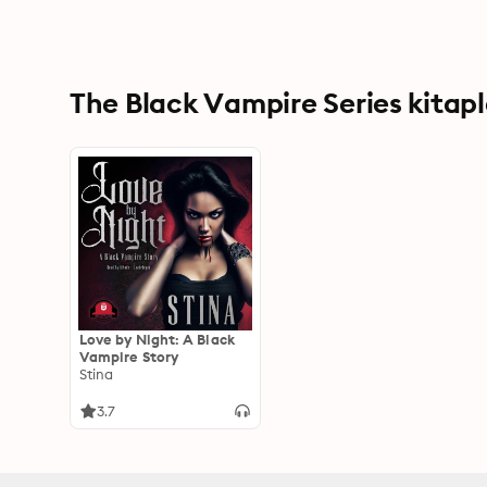
The Black Vampire Series kitapla
Love by Night: A Black
Vampire Story
Stina
3.7