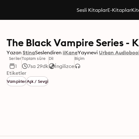
Sesli Kitaplar
E-Kitaplar
Kit
The Black Vampire Series - Ki
Yazan
Stina
Seslendiren
iiKane
Yayınevi
Urban Audioboo
Seriler
Toplam süre
Dil
Biçim
1
7sa 29dk
İngilizce
Etiketler
Vampirler
Aşk / Sevgi