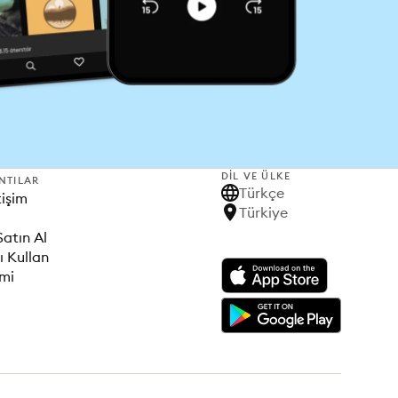
DIL VE ÜLKE
NTILAR
Türkçe
tişim
Türkiye
Satın Al
ı Kullan
imi