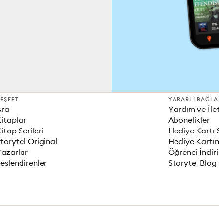
EŞFET
YARARLI BAĞLA
Ara
Yardım ve İle
itaplar
Abonelikler
itap Serileri
Hediye Kartı 
torytel Original
Hediye Kartın
Yazarlar
Öğrenci İndir
eslendirenler
Storytel Blog