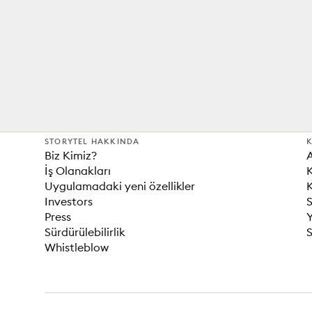
STORYTEL HAKKINDA
K
Biz Kimiz?
İş Olanakları
K
Uygulamadaki yeni özellikler
K
Investors
S
Press
Sürdürülebilirlik
S
Whistleblow