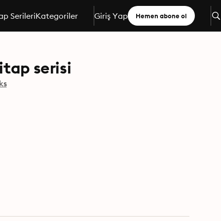
ap Serileri
Kategoriler
Giriş Yap
Hemen abone ol
tap serisi
ks