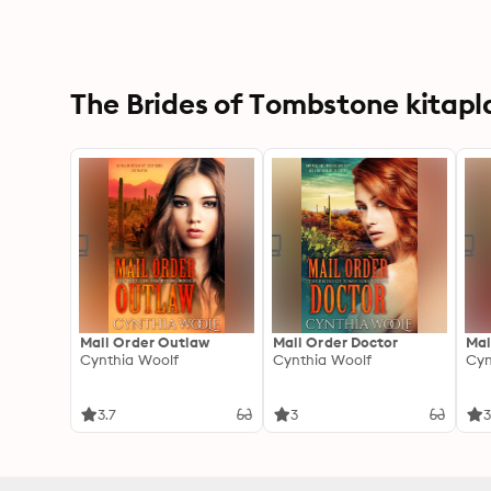
The Brides of Tombstone kitaplar
Mail Order Outlaw
Mail Order Doctor
Mai
Cynthia Woolf
Cynthia Woolf
Cyn
3.7
3