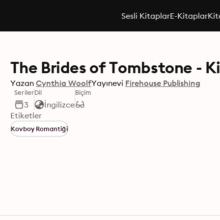
Sesli Kitaplar
E-Kitaplar
Kit
The Brides of Tombstone - Ki
Yazan
Cynthia Woolf
Yayınevi
Firehouse Publishing
Seriler
Dil
Biçim
3
İngilizce
Etiketler
Kovboy Romantiği