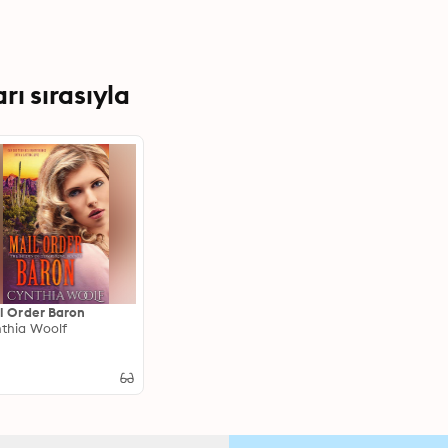
ı sırasıyla
l Order Baron
thia Woolf
3