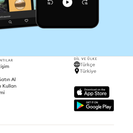
DIL VE ÜLKE
NTILAR
Türkçe
tişim
Türkiye
Satın Al
ı Kullan
imi