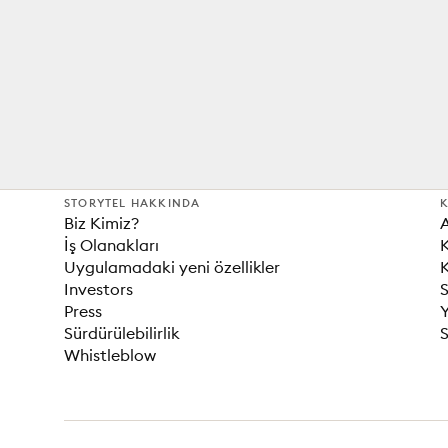
STORYTEL HAKKINDA
K
Biz Kimiz?
İş Olanakları
K
Uygulamadaki yeni özellikler
K
Investors
S
Press
Sürdürülebilirlik
S
Whistleblow