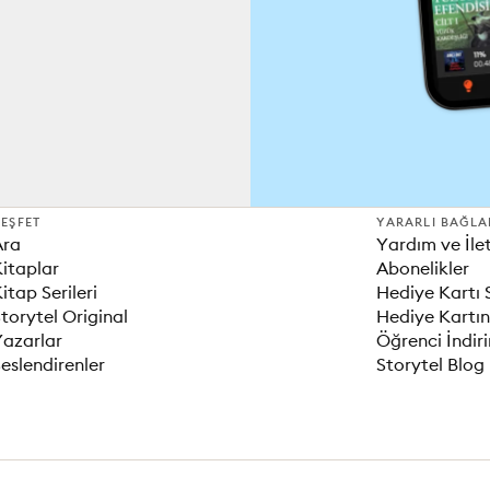
EŞFET
YARARLI BAĞLA
Ara
Yardım ve İle
itaplar
Abonelikler
itap Serileri
Hediye Kartı 
torytel Original
Hediye Kartın
Yazarlar
Öğrenci İndir
eslendirenler
Storytel Blog