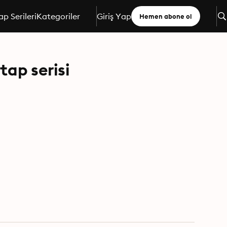
ap Serileri
Kategoriler
Giriş Yap
Hemen abone ol
tap serisi