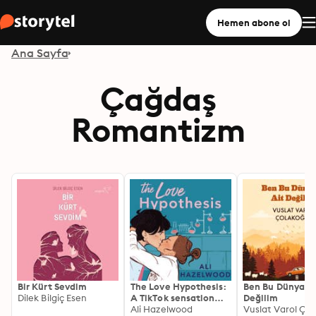
Hemen abone ol
Ana Sayfa
Çağdaş
Romantizm
Bir Kürt Sevdim
The Love Hypothesis:
Ben Bu Dünyaya
Dilek Bilgiç Esen
A TikTok sensation
Değilim
and must-read STEM
Ali Hazelwood