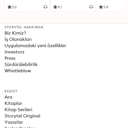
romance
3.6
4.1
3.4
STORYTEL HAKKINDA
Biz Kimiz?
İş Olanakları
Uygulamadaki yeni özellikler
Investors
Press
Sürdürülebilirlik
Whistleblow
KEŞFET
Ara
Kitaplar
Kitap Serileri
Storytel Original
Yazarlar