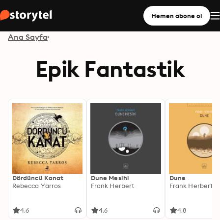
Hemen abone ol
Ana Sayfa
Epik Fantastik
Dördüncü Kanat
Dune Mesihi
Dune
Rebecca Yarros
Frank Herbert
Frank Herbert
4.6
4.6
4.8