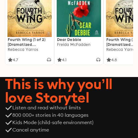
Fourth Wing (1 of 2)
Dear Debbie
Fourth Wing (2 o
[Dramatized
Freida McFadden
[Dramatized
Adaptation]: The
Rebecca Yarros
Adaptation]: Th
Rebecca Yarros
Empyrean 1
Empyrean 1
4.7
4.1
4.8
This is why you’ll
love Storytel
Listen and read without limits
800 000+ stories in 40 languages
Kids Mode (child-safe environment)
Cancel anytime