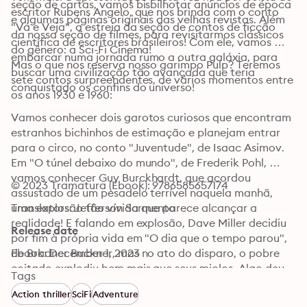
seção de cartas, vamos bisbilhotar anúncios de época 
escritor Rubens Angelo, que nos brinda com o conto 
e algumas páginas originais das velhas revistas. Além 
"Vá e Veja", a estreia da seção de contos de ficção 
da nossa seção de filmes, para revisitarmos clássicos 
científica de escritores brasileiros! Com ele, vamos 
do gênero: a Sci-Fi Cinema!
embarcar numa jornada rumo a outra galáxia, para 
Mas o que nos reserva nosso garimpo Pulp? Teremos 
buscar uma civilização tão avançada que teria 
sete contos surpreendentes, de vários momentos entre 
conquistado os confins do universo!
os anos 1930 e 1960:
Vamos conhecer dois garotos curiosos que encontram 
estranhos bichinhos de estimação e planejam entrar 
para o circo, no conto "Juventude", de Isaac Asimov. 
Em "O túnel debaixo do mundo", de Frederik Pohl, 
vamos conhecer Guy Burckhardt, que acordou 
© 2023 Tramatura (Ebook): 9786585657174
assustado de um pesadelo terrível naquela manhã, 
uma explosão tão vívida que parece alcançar a 
Translators: Jefferson Sarmento
realidade! E falando em explosão, Dave Miller decidiu 
Release date
por fim à própria vida em "O dia que o tempo parou", 
de Bradner Buckner, mas no ato do disparo, o pobre 
Ebook: December 1, 2023
coitado explodiu bem mais que seus miolos. Algo deu 
Tags
muito errado e talvez não adiante mais se arrepender. 
Action thriller
SciFi
Adventure
O escritor Tom Godwin nos levará para uma missão 