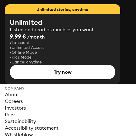
Unlimited stories, anytime
Unlimited
Listen and read as much as you want
9.99 €
/month
1 account
Unlimited Access
Offline Mode
Kids Mode
Cancel anytime
Try now
COMPANY
About
Careers
Investors
Press
Sustainability
Accessibility statement
Whistleblow