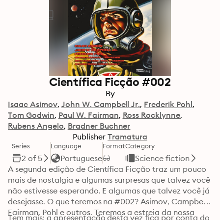
Científica Ficção #002
By
Isaac Asimov
John W. Campbell Jr.
Frederik Pohl
Tom Godwin
Paul W. Fairman
Ross Rocklynne
Rubens Angelo
Bradner Buchner
Publisher
Tramatura
Series
Language
Format
Category
2 of 5
Portuguese
Science fiction
A segunda edição de Científica Ficção traz um pouco 
mais de nostalgia e algumas surpresas que talvez você 
não estivesse esperando. E algumas que talvez você já 
desejasse. O que teremos na #002? Asimov, Campbell, 
Fairman, Pohl e outros. Teremos a estreia da nossa 
Tem mais: a apresentação desta vez fica por conta do 