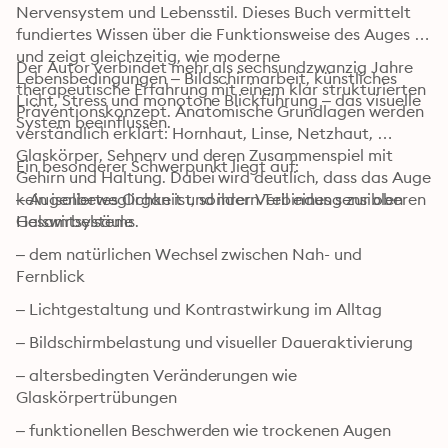
Nervensystem und Lebensstil. Dieses Buch vermittelt 
fundiertes Wissen über die Funktionsweise des Auges 
und zeigt gleichzeitig, wie moderne 
Der Autor verbindet mehr als sechsundzwanzig Jahre 
Lebensbedingungen – Bildschirmarbeit, künstliches 
therapeutische Erfahrung mit einem klar strukturierten 
Licht, Stress und monotone Blickführung – das visuelle 
Präventionskonzept. Anatomische Grundlagen werden 
System beeinflussen.
verständlich erklärt: Hornhaut, Linse, Netzhaut, 
Glaskörper, Sehnerv und deren Zusammenspiel mit 
Ein besonderer Schwerpunkt liegt auf:
Gehirn und Haltung. Dabei wird deutlich, dass das Auge 
kein isoliertes Organ ist, sondern Teil eines sensiblen 
– Augenbeweglichkeit und ihrer Verbindung zur oberen 
Gesamtsystems.
Halswirbelsäule
– dem natürlichen Wechsel zwischen Nah- und 
Fernblick
– Lichtgestaltung und Kontrastwirkung im Alltag
– Bildschirmbelastung und visueller Daueraktivierung
– altersbedingten Veränderungen wie 
Glaskörpertrübungen
– funktionellen Beschwerden wie trockenen Augen