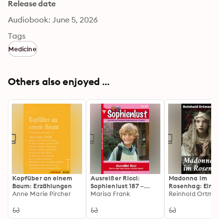
Release date
Audiobook: June 5, 2026
Tags
Medicine
Others also enjoyed ...
Kopfüber an einem
Ausreißer Ricci:
Madonna im
Baum: Erzählungen
Sophienlust 187 –
Rosenhag: Eine
Anne Marie Pircher
Familienroman
Marisa Frank
voller Symbolis
Reinhold Ortma
und Metaphern:
Schönheit,
Spiritualität un