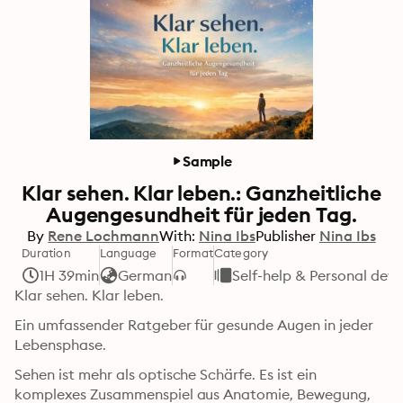
Sample
Klar sehen. Klar leben.: Ganzheitliche
Augengesundheit für jeden Tag.
By
Rene Lochmann
With:
Nina Ibs
Publisher
Nina Ibs
Duration
Language
Format
Category
1H 39min
German
Self-help & Personal de
Klar sehen. Klar leben.
Ein umfassender Ratgeber für gesunde Augen in jeder 
Lebensphase.
Sehen ist mehr als optische Schärfe. Es ist ein 
komplexes Zusammenspiel aus Anatomie, Bewegung, 