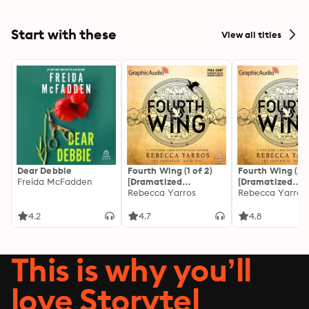
Rolle der Frau i
Gesellschaft
Start with these
View all titles
Dear Debbie
Fourth Wing (1 of 2)
Fourth Wing (2 o
Freida McFadden
[Dramatized
[Dramatized
Adaptation]: The
Rebecca Yarros
Adaptation]: Th
Rebecca Yarros
Empyrean 1
Empyrean 1
4.2
4.7
4.8
This is why you’ll
love Storytel