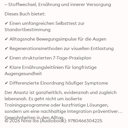
– Stoffwechsel, Ernährung und innerer Versorgung
Dieses Buch bietet:
✔ Einen umfangreichen Selbsttest zur 
Standortbestimmung
✔ Alltagsnahe Bewegungsimpulse für die Augen
✔ Regenerationsmethoden zur visuellen Entlastung
✔ Einen strukturierten 7-Tage-Praxisplan
✔ Klare Ernährungsleitlinien für langfristige 
Augengesundheit
✔ Differenzierte Einordnung häufiger Symptome
Der Ansatz ist ganzheitlich, evidenznah und zugleich 
lebensnah. Es geht nicht um isolierte 
Trainingsprogramme oder kurzfristige Lösungen, 
sondern um eine nachhaltige Integration präventiver 
Gewohnheiten in den Alltag.
© 2026 Nina Ibs (Audiobook): 9780466304225