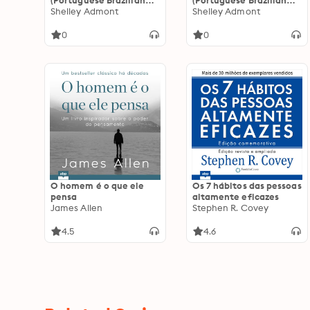
(Portuguese Brazilian
(Portuguese Brazilian
Edition): Goodnight, My
Shelley Admont
Only): I Love Summer
Shelley Admont
Love! (Portuguese
(Portuguese Brazilian
Brazilian Edition)
Only)
0
0
O homem é o que ele
Os 7 hábitos das pessoas
pensa
altamente eficazes
James Allen
Stephen R. Covey
4.5
4.6