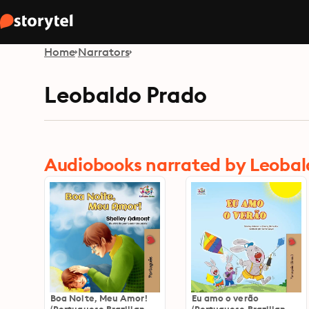
Home
Narrators
Leobaldo Prado
Audiobooks narrated by Leobal
Boa Noite, Meu Amor!
Eu amo o verão