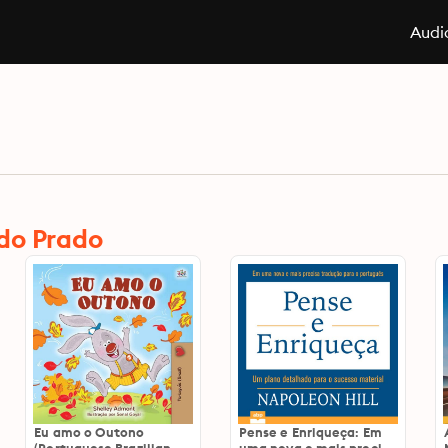
Audi
do Prado
Eu amo o Outono
Pense e Enriqueça: Em