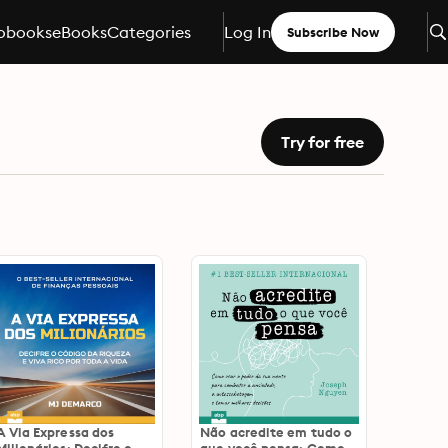
obooks
eBooks
Categories
Log In
Subscribe Now
Try for free
A Via Expressa dos
Não acredite em tudo o