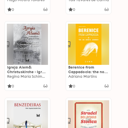
0
0
Igreja Alemã:
Berenice from
Christuskirche - Igreja
Cappadocia: the no
de Cristo
Regina Maria Schimmelpfeng de Souza
hero's journey - dawn
Adriana Martins
0
0