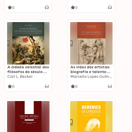
in Brazil
0
0
A cidade celestial dos
As vidas das artistas:
filósofos do século
biografia e talento
XVIII: baseado nas
Carl L. Becker
entre os séculos XIII e
Marcella Lopes Guimarães
Storrs lectures
XVI
apresentadas na
0
0
Universidade de Yale