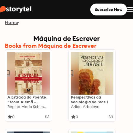
Subscribe Now
Home
Máquina de Escrever
Books from Máquina de Escrever
A Estrada do Poente:
Perspectivas da
Escola Alemã –
Sociologia no Brasil
Colégio Progresso
Regina Maria Schimmelpfeng de Souza
Arilda Arboleya
0
0