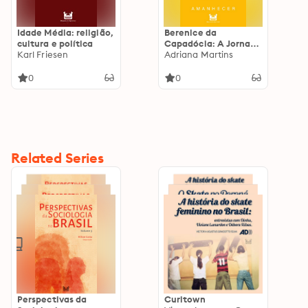
Idade Média: religião,
Berenice da
cultura e política
Capadócia: A Jornada
Karl Friesen
do não Herói
Adriana Martins
0
0
Related Series
Perspectivas da
Curitown