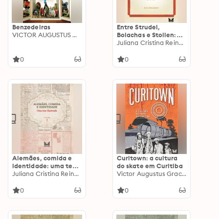
Benzedeiras
Entre Strudel,
VICTOR AUGUSTUS GRACIOTTO SILVA
Bolachas e Stollen:
receitas e memórias
Juliana Cristina Reinhardt
0
0
Alemães, comida e
Curitown: a cultura
identidade: uma tese
do skate em Curitiba
ilustrada: Volume 1
Juliana Cristina Reinhardt
Victor Augustus Graciotto Silva
0
0