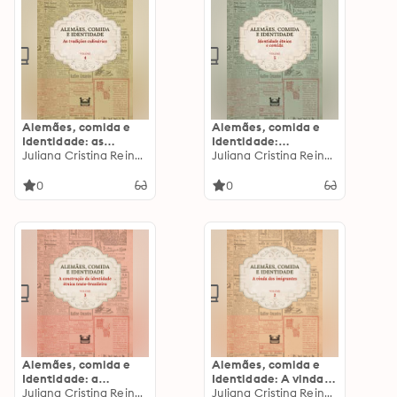
Alemães, comida e
Alemães, comida e
Identidade: as
Identidade:
tradições culinárias:
Juliana Cristina Reinhardt
Identidade étnica e
Juliana Cristina Reinhardt
VOLUME 4
comida: VOLUME 5
0
0
Alemães, comida e
Alemães, comida e
Identidade: a
Identidade: A vinda
construção da
Juliana Cristina Reinhardt
dos imigrantes:
Juliana Cristina Reinhardt