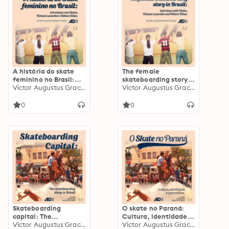
A história do skate
The female
feminino no Brasil:
skateboarding story
Entrevistas com
Victor Augustus Graciotto
in Brazil: Interviews
Victor Augustus Graciotto
Dinha, Viviane
with Dinha, Viviane
Lunardon e Débora
Lunardon and Débora
0
0
Ribas
Ribas
Skateboarding
O skate no Paraná:
capital: The
Cultura, identidade e
skateboarding story
Victor Augustus Graciotto
patrimônio
Victor Augustus Graciotto