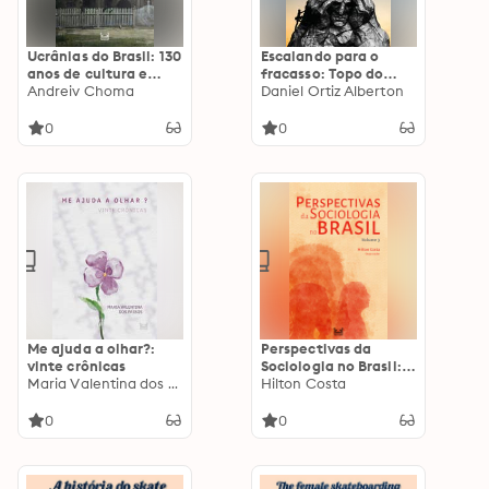
Ucrânias do Brasil: 130
Escalando para o
anos de cultura e
fracasso: Topo do
tradição ucraniana
Andreiv Choma
pódio ou fundo do
Daniel Ortiz Alberton
poço?
0
0
Me ajuda a olhar?:
Perspectivas da
vinte crônicas
Sociologia no Brasil:
Maria Valentina dos Passos
Volume 3
Hilton Costa
0
0