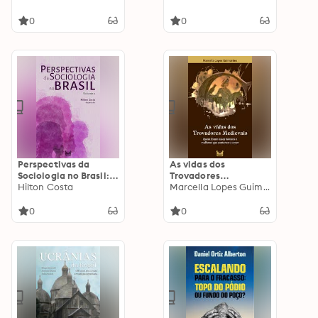
identidade étnica
VOLUME 2
teuto-brasileira:
0
0
VOLUME 3
Perspectivas da
As vidas dos
Sociologia no Brasil:
Trovadores
Volume 2
Hilton Costa
Medievais: Quem
Marcella Lopes Guimarães
foram esses homens e
mulheres que
0
0
cantaram o amor