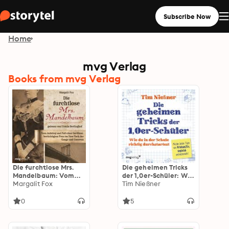
Subscribe Now
Home
mvg Verlag
Books from mvg Verlag
Die furchtlose Mrs.
Die geheimen Tricks
Mandelbaum: Vom
der 1,0er-Schüler: Wie
Aufstieg und Fall
Margalit Fox
du in der Schule
Tim Nießner
einer berühmt-
richtig durchstartest.
berüchtigten Frau im
Mit den besten Tipps
0
5
New York der Gangs
von MrWissen2Go,
und Ganoven
simpleclub und vielen
mehr.