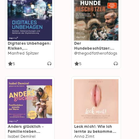
Digitales Unbehagen:
Der
Risiken,
Hundebeschützer:
Nebenwirkungen und
Manfred Spitzer
Wie Straßenhunde
@thegodfatherofdogs
Gefahren der
eine zweite Chance
Digitalisierung
bekommen |
5
5
thegodfatherofdogs
gibt Tipps für Hunde-
Adoption, SPIEGEL-
Bestseller, Gewinner
LovelyBooks
Community Award
2025
Anders glücklich –
Leck mich!: Wie ich
Familienleben
lernte zu bekommen,
jenseits der Norm:
Isabel Demirel
was ich will: im Bett,
Anna Zimt