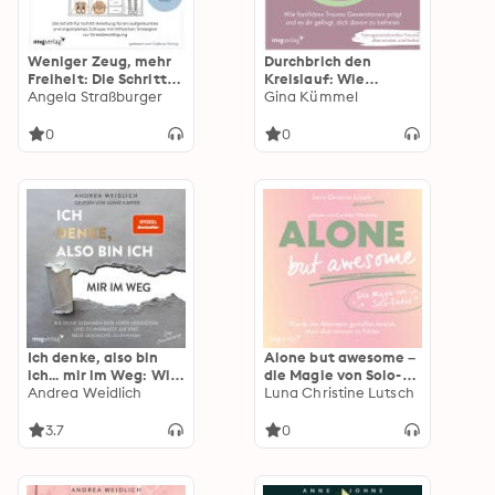
Weniger Zeug, mehr
Durchbrich den
Freiheit: Die Schritt-
Kreislauf: Wie
für-Schritt-Anleitung
Angela Straßburger
familiäres Trauma
Gina Kümmel
für ein aufgeräumtes
Generationen prägt
und organisiertes
und es dir gelingt,
0
0
Zuhause und
dich davon zu
hilfreiche Strategien
befreien.
zur Stressbewältigung
Transgenerationales
Trauma überwinden
und heilen.
Ich denke, also bin
Alone but awesome –
ich... mir im Weg: Wie
die Magie von Solo-
deine Gedanken dein
Andrea Weidlich
Dates: Wie du das
Luna Christine Lutsch
Leben verändern und
Alleinsein genießen
du anfängst, dir eine
kannst, ohne dich
3.7
0
neue Geschichte zu
einsam zu fühlen
erzählen