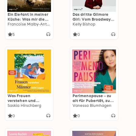
Ein Elefant in meiner
Das dritte Gilmore
Küche: Was mir die
Girl: Vom Broadway
Herde über Liebe,
Francoise Malby-Anthony
bis nach Stars Hollow:
Kelly Bishop
Trauer und
Mein Leben im
Lebensmut
Rampenlicht | Das
5
0
beibrachte
Memoir von Kelly
Bishop (»Gilmore
Girls« & »Dirty
Dancing«)
Was Frauen
Perimenopause – zu
verstehen und
alt für Pubertät, zu
Männer nicht sagen:
Saskia Hirschberg
jung für
Vanessa Blumhagen
Ein ehrliches
Wechseljahre:
Gespräch über
Gewichtszunahme,
0
0
unausgesprochene
Stimmungsschwanku
Wünsche, Klischees
ngen,
und darüber, wie
Zyklusprobleme,
echte Nähe entsteht |
Schlafstörungen &