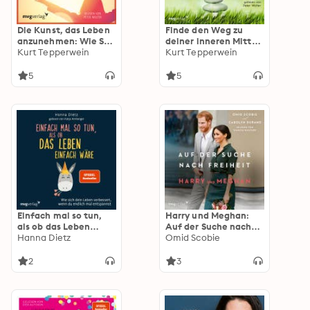
Die Kunst, das Leben
Finde den Weg zu
anzunehmen: Wie Sie
deiner inneren Mitte:
wahre Stärke für die
Kurt Tepperwein
Die Praxis der wahren
Kurt Tepperwein
Herausforderungen
Meditation
des Alltags gewinnen
5
5
können
Einfach mal so tun,
Harry und Meghan:
als ob das Leben
Auf der Suche nach
einfach wäre: Wie
Hanna Dietz
Freiheit
Omid Scobie
sich dein Leben
verbessert, wenn du
2
3
endlich mal
entspannst