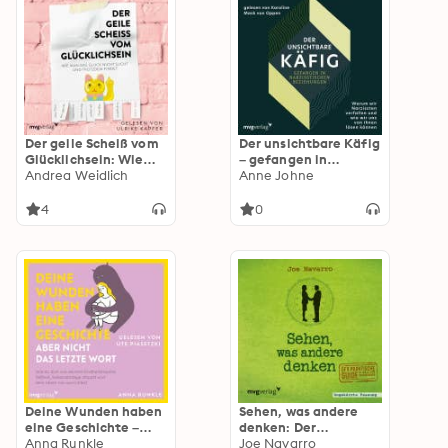
Der geile Scheiß vom
Der unsichtbare Käfig
Glücklichsein: Wie
– gefangen in
man das Glück nicht
Andrea Weidlich
narzisstischen
Anne Johne
sucht und trotzdem
Beziehungen: Warum
findet
wir Narzissten
4
0
verfallen und wie wir
uns von ihnen lösen
können | Wege aus
der Sucht und
Abhängigkeit
Deine Wunden haben
Sehen, was andere
eine Geschichte –
denken: Der
aber nicht das letzte
Anna Runkle
praktische Guide, mit
Joe Navarro