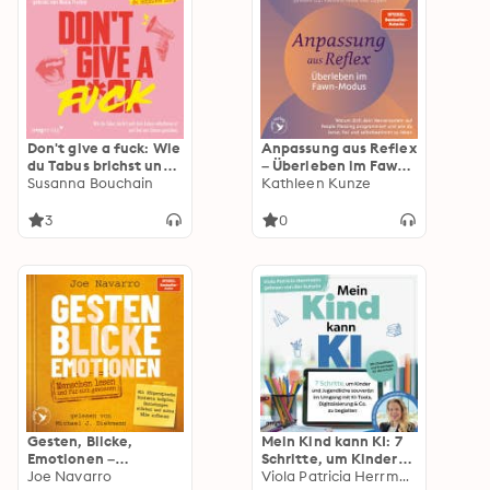
Erzählendes Sachbuch
Co. sind in Ihrem
Alter nicht normal
Don't give a fuck: Wie
Anpassung aus Reflex
du Tabus brichst und
– Überleben im Fawn-
dein Leben
Susanna Bouchain
Modus: Warum dein
Kathleen Kunze
selbstbewusst und
Nervensystem dich
frei von Scham
auf People Pleasing
3
0
gestaltest | Mit den
programmiert und
Einblicken von
wie du lernst, endlich
spicyladyy_ in die
frei und
sexpositive Szene
selbstbestimmt zu
leben | Bambi-Reflex
Gesten, Blicke,
Mein Kind kann KI: 7
Emotionen –
Schritte, um Kinder
Menschen lesen und
Joe Navarro
und Jugendliche
Viola Patricia Herrmann