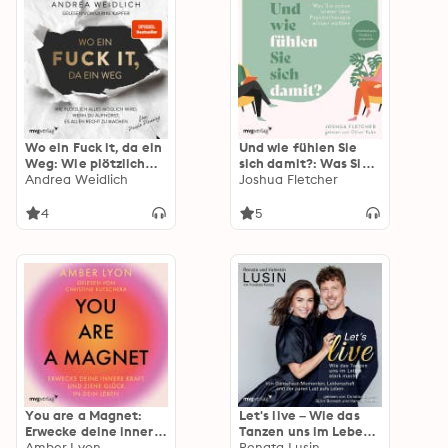
Wo ein Fuck it, da ein
Und wie fühlen Sie
Weg: Wie plötzlich
sich damit?: Was Sie
alles möglich wird,
Andrea Weidlich
schon immer über
Joshua Fletcher
wenn du aufhörst, es
Psychotherapie
allen recht zu machen
wissen wollten.
4
5
(SPIEGEL-BESTSELLER)
Unterhaltsam,
fundiert, praxisnah
You are a Magnet:
Let's live – Wie das
Erwecke deine innere
Tanzen uns im Leben
Kraft und ziehe Glück
Amber Lyon
stark macht: Von
Renata Lusin