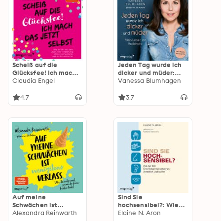
Scheiß auf die
Jeden Tag wurde ich
Glücksfee! Ich mach
dicker und müder:
das jetzt selbst: Wie
Claudia Engel
Mein Leben mit
Vanessa Blumhagen
du dir mit dem Gesetz
Hashimoto.
der Anziehung alles
Aktualisierte
4.7
3.7
manifestierst, was du
Neuausgabe
dir wünschst
(SPIEGEL-BESTSELLER)
Auf meine
Sind Sie
Schwächen ist
hochsensibel?: Wie
wenigstens Verlass:
Alexandra Reinwarth
Sie Ihre
Elaine N. Aron
Wie du entspannst,
Empfindsamkeit