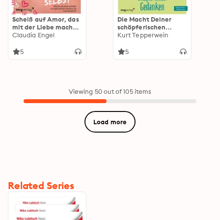
Scheiß auf Amor, das
Die Macht Deiner
mit der Liebe mach
schöpferischen
ich selbst: Wie du dir
Claudia Engel
Gedanken: Als
Kurt Tepperwein
eine erfüllte und
vollkommener
glückliche Beziehung
Schöpfer
5
5
manifestierst
hervortreten
Viewing 50 out of 105 items
Load more
Related Series