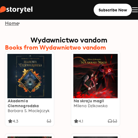
Subscribe Now
Home
Wydawnictwo vandom
Books from Wydawnictwo vandom
Akademia
Na skraju magii
Ciemnogrodzka
Milena Dzikowska
Barbara S. Maciejczyk
4.3
4.1