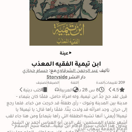
عينة
ابن تيمية الفقيه المعذب
تأليف
عبد الرحمن الشرقاوي
مع:
حسام حجازي
دار النشر
Storyside
209 تقييمات
المدة
اللغة
الصيغة
تصنيف
4.5
8 س 28 د
العربية
كتب دينية
قيل لقد حج جدُّ ابن تيمية، وله امرأة حامل، فلمَّا كان بتيماء - 
مدينة بين المدينة وتبوك - رأى طفلةً قد خرجت من خباء، فلما رجع 
إلى حران، وجد امرأتَه قد ولدت بِنْتًا، فلمَّا رآها قال: يا تيمية! يا 
تيمية! (يعني: أنها تشبه الطفلة التي رآها بتيماء) ومن هنا جاء لقب 
أشهر علماء المسلمين؛ تقي الدين أبو العباس أحمد بن الشيخ 
يتناول هذا الكتاب سيرة الإمام ابن تيمية...قصة شيخ الإسلام 
بطريقة مبسطة منذ بدايتها وكيف كان حبه لطلب العلم وما بذله 