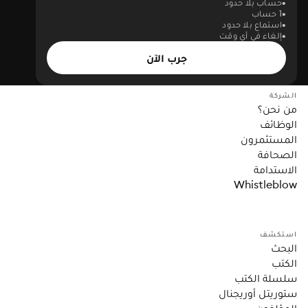
حساب بلا حدود
1 حساب
استماع بلا حدود
إلغاء في أي وقت
جرب الآن
الشركة
من نحن؟
الوظائف
المستثمرون
الصحافة
الاستدامة
Whistleblow
استكشف
البحث
الكتب
سلسلة الكتب
ستوريتل أوريجنال