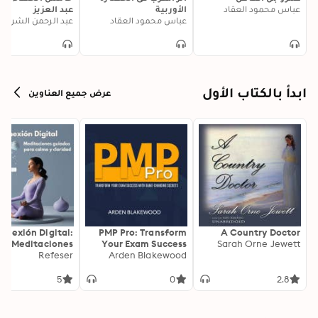
عباس محمود العقاد
الأوربية
عبد العزيز
عباس محمود العقاد
عبد الرحمن الشرقاو
ابدأ بالكتاب الأول
عرض جميع العناوين
onexión Digital:
PMP Pro: Transform
A Country Doctor
Meditaciones
Your Exam Success
Sarah Orne Jewett
as para Calma y
Refeser
with Game-Changing
Arden Blakewood
Claridad
Secrets: "Elevate your
PMP exam results!
5
0
2.8
Dive into
transformative audio
lessons for peak