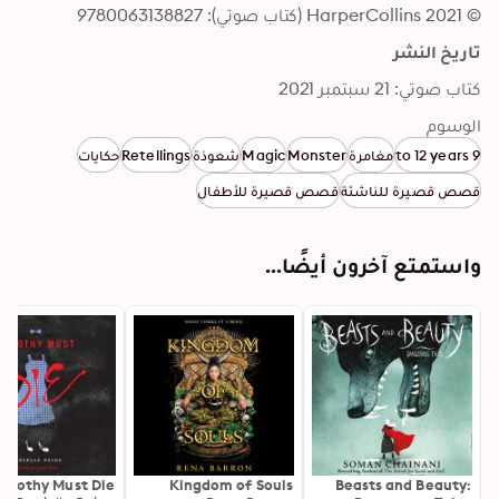
© 2021 HarperCollins (كتاب صوتي): 9780063138827
تاريخ النشر
كتاب صوتي: 21 سبتمبر 2021
الوسوم
9 to 12 years
مغامرة
Monster
Magic
شعوذة
Retellings
حكايات
قصص قصيرة للناشئة
قصص قصيرة للأطفال
واستمتع آخرون أيضًا...
orothy Must Die
Kingdom of Souls
Beasts and Beauty: