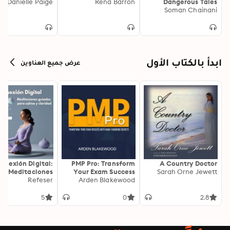
Danielle Paige
Rena Barron
Dangerous Tales
Soman Chainani
ابدأ بالكتاب الأول
عرض جميع العناوين
onexión Digital:
PMP Pro: Transform
A Country Doctor
Meditaciones
Your Exam Success
Sarah Orne Jewett
as para Calma y
Refeser
with Game-Changing
Arden Blakewood
Claridad
Secrets: "Elevate your
PMP exam results!
5
0
2.8
Dive into
transformative audio
lessons for peak
performance on test