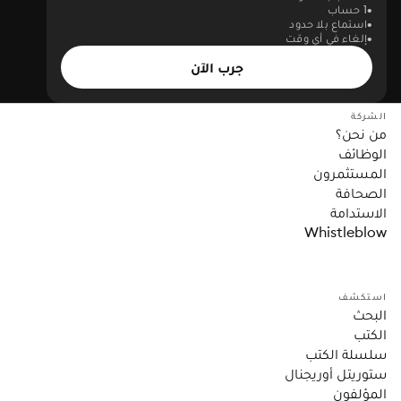
1 حساب
استماع بلا حدود
إلغاء في أي وقت
جرب الآن
الشركة
من نحن؟
الوظائف
المستثمرون
الصحافة
الاستدامة
Whistleblow
استكشف
البحث
الكتب
سلسلة الكتب
ستوريتل أوريجنال
المؤلفون