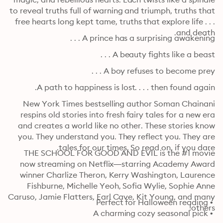
to reveal truths full of warning and triumph, truths that 
free hearts long kept tame, truths that explore life . . . 
and death.
A prince has a surprising awakening . . . 
A beauty fights like a beast . . .
A boy refuses to become prey . . .
A path to happiness is lost. . . . then found again.
New York Times bestselling author Soman Chainani 
respins old stories into fresh fairy tales for a new era 
and creates a world like no other. These stories know 
you. They understand you. They reflect you. They are 
tales for our times. So read on, if you dare. 
THE SCHOOL FOR GOOD AND EVIL is the #1 movie 
now streaming on Netflix—starring Academy Award 
winner Charlize Theron, Kerry Washington, Laurence 
Fishburne, Michelle Yeoh, Sofia Wylie, Sophie Anne 
Caruso, Jamie Flatters, Earl Cave, Kit Young, and many 
others! 
 • A charming cozy seasonal pick