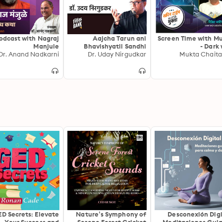
odcast with Nagraj
Aajcha Tarun ani
Screen Time with M
Manjule
Bhavishyatil Sandhi
- Dark
Dr. Anand Nadkarni
Dr. Uday Nirgudkar
Mukta Chait
D Secrets: Elevate
Nature’s Symphony of
Desconexión Digi