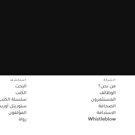
الشركة
استكشف
من نحن؟
البحث
الوظائف
الكتب
المستثمرون
سلسلة الكتب
الصحافة
ستوريتل أوريج
الاستدامة
المؤلفون
Whistleblow
رواة