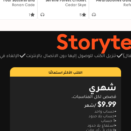
Your Success and
Serene Forest Cricket
Meditaciones Gui
Conquer the Exam
Ronan Cade
Sounds Mixed With
Cedar Skye
para Calma y Clar
Ref
y: "Boost your GED
Piano Rhythms For Deep
p! Unlock engaging
Calm & Relaxation:
1
5
audio lessons for
Experience Soothing
imate exam success
Nights for Restful Sleep
today!"
& Mindfulness Using
Enhanced BGM 8D Audio
ال)
تنزيل الكتب للوصول إليها دون الاتصال بالإنترنت
الإلغاء في
الكتب الأكثر استماعًا
شهري
قصص لكل المناسبات.
$9.99
/شهر
حساب واحد
حساب بلا حدود
1 حساب
استماع بلا حدود
إلغاء في أي وقت