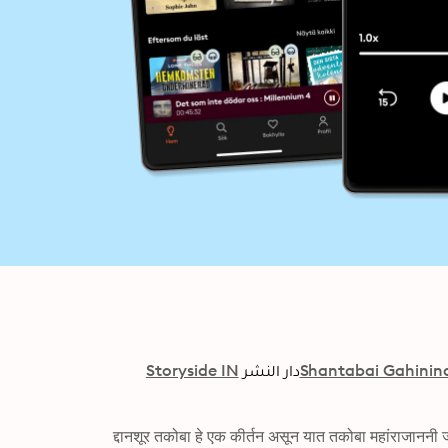
Shantabai Gahini
دار النشر
Storyside IN
द्दानशूर तकोबा हे एक कीर्तन असून यात तकोबा महांराजाननी जनकल्यानासाठी घारतिल भंडी विकूँ पोथ्या केल्या दानवीर असे की दारात एनरया 