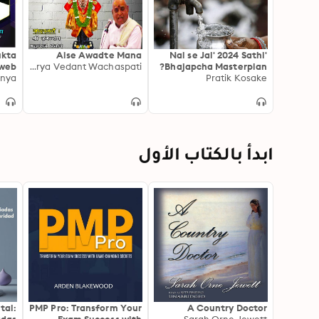
ukta
Aise Awadte Mana
'Nal se Jal' 2024 Sathi
 web
Shree Jagannath Maharaj Pawar, Acharya Vedant Wachaspati
Bhajapcha Masterplan?
anya
Pratik Kosake
ابدأ بالكتاب الأول
tal:
PMP Pro: Transform Your
A Country Doctor