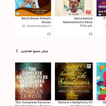
agashi
Band Shwas Mokala
Samadakiya
P
Shwas
Nakshatrache Dene
Dr. Anand Nadkarni
गिरीश कुबेर
عرض جميع العناوين
 in the
The Complete Falconer
Nature’s Symphony Of
GE