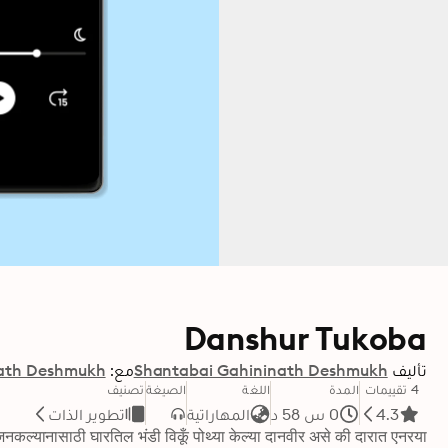
Danshur Tukoba
تأليف
Shantabai Gahininath Deshmukh
مع:
nath Deshmukh
4 تقييمات
المدة
اللغة
الصيغة
تصنيف
4.3
0 س 58 د
المهاراتية
تطوير الذات