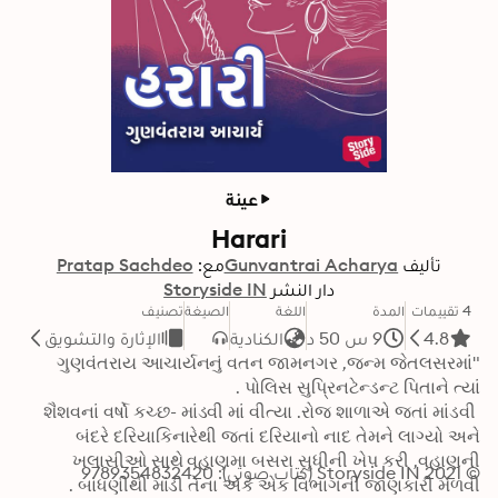
عينة
Harari
تأليف
Gunvantrai Acharya
مع:
Pratap Sachdeo
دار النشر
Storyside IN
4 تقييمات
المدة
اللغة
الصيغة
تصنيف
4.8
9 س 50 د
الكنادية
الإثارة والتشويق
"ગુણવંતરાય આચાર્યનનું વતન જામનગર ,જન્મ જેતલસરમાં 
 શૈશવનાં વર્ષો કચ્છ- માંડવી માં વીત્યા .રોજ શાળાએ જતાં માંડવી 
બંદરે દરિયાકિનારેથી જતાં દરિયાનો નાદ તેમને લાગ્યો અને 
ખલાસીઓ સાથે વહાણમા બસરા સુધીની ખેપ કરી ,વહાણની 
© 2021 Storyside IN (كتاب صوتي): 9789354832420