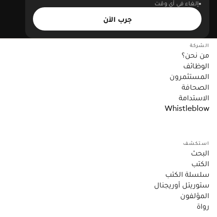
إلغاء في أي وقت
جرب الآن
الشركة
من نحن؟
الوظائف
المستثمرون
الصحافة
الاستدامة
Whistleblow
استكشف
البحث
الكتب
سلسلة الكتب
ستوريتل أوريجنال
المؤلفون
رواة