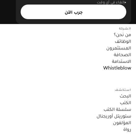
إلغاء في أي وقت
جرب الآن
الشركة
من نحن؟
الوظائف
المستثمرون
الصحافة
الاستدامة
Whistleblow
استكشف
البحث
الكتب
سلسلة الكتب
ستوريتل أوريجنال
المؤلفون
رواة