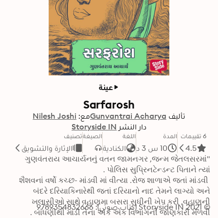
عينة
Sarfarosh
تأليف
Gunvantrai Acharya
مع:
Nilesh Joshi
دار النشر
Storyside IN
6 تقييمات
المدة
اللغة
الصيغة
تصنيف
4.5
10 س 3 د
الكنادية
الإثارة والتشويق
"ગુણવંતરાય આચાર્યનનું વતન જામનગર ,જન્મ જેતલસરમાં 
 શૈશવનાં વર્ષો કચ્છ- માંડવી માં વીત્યા .રોજ શાળાએ જતાં માંડવી 
બંદરે દરિયાકિનારેથી જતાં દરિયાનો નાદ તેમને લાગ્યો અને 
ખલાસીઓ સાથે વહાણમા બસરા સુધીની ખેપ કરી ,વહાણની 
© 2021 Storyside IN (كتاب صوتي): 9789354832666