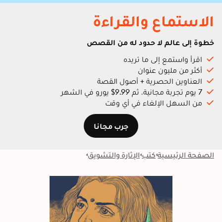
الاستماع والقراءة
خطوة إلى عالم لا حدود له من القصص
اقرأ واستمع إلى ما تريده
أكثر من مليون عنوان
العناوين الحصرية + أصول القصة
7 يوم تجربة مجانية، ثم 9.99$ يورو في الشهر
من السهل الإلغاء في أي وقت
جرب مجانا
الصفحة الرئيسية
كتب
الإثارة والتشويق