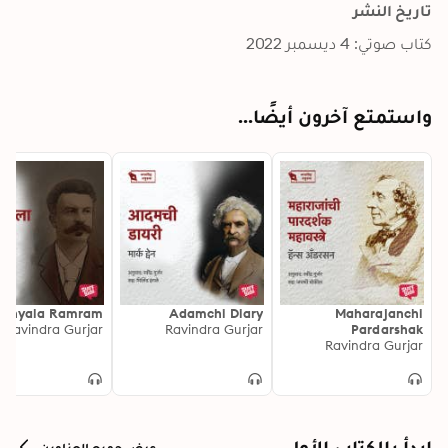
تاريخ النشر
كتاب صوتي: 4 ديسمبر 2022
واستمتع آخرون أيضًا...
runyala Ramram
Adamchi Diary
Maharajanchi
Ravindra Gurjar
Ravindra Gurjar
Pardarshak
Ravindra Gurjar
Mahavastre
ابدأ بالكتاب الأول
عرض جميع العناوين