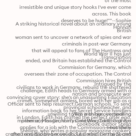
irresistible and unique story hooks I've ever come 
A striking historical novel about an ordinary young 
Hannah
woman sent to uncover a network of spies and war 
that will appeal to fans of The Huntress and 
Transcription.
ended, and Britain has established the Control 
oversees their zone of occupation. The Control 
civilians to work in Germany, rebuild the shattered 
challenge, Edith heads to Germany armed with a 
convincing cover story: she's an unassuming Education 
crimes. Somewhat aimless, bored with her job as a 
in London, Edith has crafted the perfect alter ego, 
mother any longer, thirtysomething Edith Graham 
premise, Miss Graham's Cold War Cookbook is a 
Snelling, who writes a popular magazine cookery 
crafted and gripping novel about daring, betrayal, and 
also recruited by her cousin, Leo, who is in the Secret 