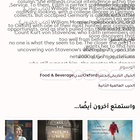
column. She embeds crucial intelligence within the 
female friendship.
© 2020 William Morrow Paperbacks (كتاب صوتي): 
ordinary-looking, with a college degree in German. 
collects. But occupied Germany is awash with other 
9780063017016
© 2020 William Morrow Paperbacks (كتاب إلكتروني): 
to Oxford with one of their most hunted war criminals, 
opportunists, and as she's pulled into their world, Edith 
9780062938022
Count Kurt von Stavenow, who Edith remembers all 
تاريخ النشر
no one is what they seem to be. The closer she gets to 
wants her to find him.
كتاب صوتي: 7 يوليو 2020
uncovering von Stavenow's whereabouts--and the 
كتاب إلكتروني: 7 يوليو 2020
who still support him--the greater the danger. 
الوسوم
الخيال التاريخي
إنجلترا
Oxford
لندن
Food & Beverage
الحرب العالمية الثانية
واستمتع آخرون أيضًا...