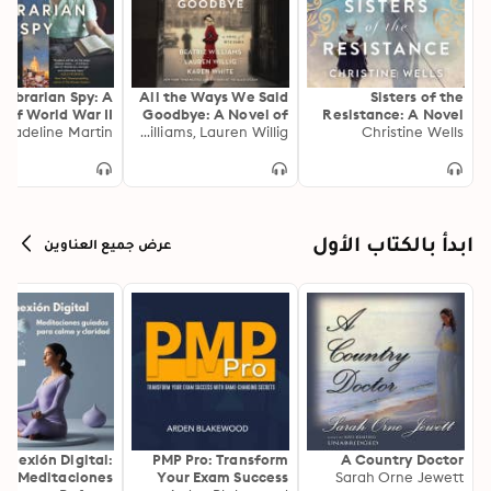
 Librarian Spy: A
All the Ways We Said
Sisters of the
 of World War II
Goodbye: A Novel of
Resistance: A Novel
Madeline Martin
Karen White, Beatriz Williams, Lauren Willig
the Ritz Paris
of Catherine Dior's
Christine Wells
Paris Spy Network
ابدأ بالكتاب الأول
عرض جميع العناوين
onexión Digital:
PMP Pro: Transform
A Country Doctor
Meditaciones
Your Exam Success
Sarah Orne Jewett