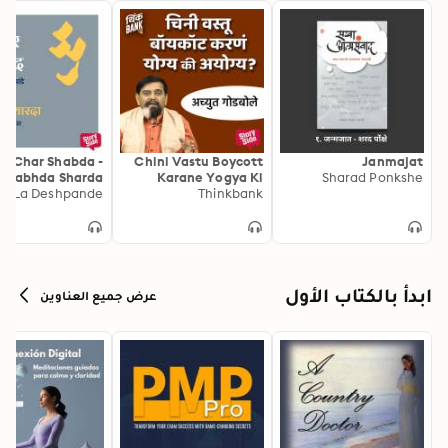
Char Shabda -
Chini Vastu Boycott
Janmajat
shrabhda Sharda
Karane Yogya Ki
Sharad Ponkshe
Pu La Deshpande
Thinkbank
Ayogya?
ابدأ بالكتاب الأول
عرض جميع العناوين