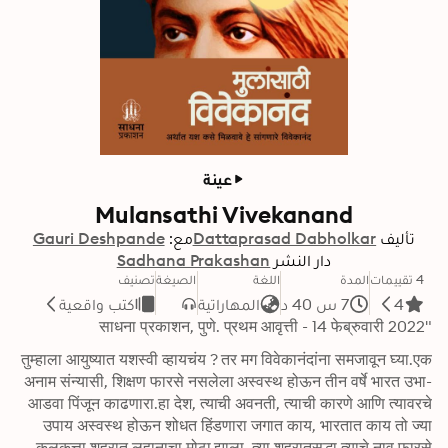
عينة
Mulansathi Vivekanand
تأليف
Dattaprasad Dabholkar
مع:
Gauri Deshpande
دار النشر
Sadhana Prakashan
4 تقييمات
المدة
اللغة
الصيغة
تصنيف
4
7 س 40 د
المهاراتية
كتب واقعية
"साधना प्रकाशन, पुणे. प्रथम आवृत्ती - 14 फेब्रुवारी 2022
तुम्हाला आयुष्यात यशस्वी व्हायचंय ? तर मग विवेकानंदांना समजावून घ्या.एक 
अनाम संन्यासी, शिक्षण फारसे नसलेला अस्वस्थ होऊन तीन वर्षे भारत उभा-
आडवा पिंजून काढणारा.हा देश, त्याची अवनती, त्याची कारणे आणि त्यावरचे 
उपाय अस्वस्थ होऊन शोधत हिंडणारा जगात काय, भारतात काय तो ज्या 
कलकत्ता शहरात लहानाचा मोठा झाला, त्या शहरातसुद्धा त्याचे नाव फारसे 