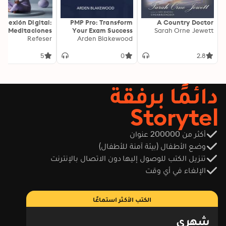
onexión Digital:
PMP Pro: Transform
A Country Doctor
Meditaciones
Your Exam Success
Sarah Orne Jewett
as para Calma y
Refeser
with Game-Changing
Arden Blakewood
Claridad
Secrets: "Elevate your
PMP exam results!
5
0
2.8
Dive into
transformative audio
lessons for peak
دائمًا برفقة
performance on test
day."
Storytel
أكثر من 200000 عنوان
وضع الأطفال (بيئة آمنة للأطفال)
تنزيل الكتب للوصول إليها دون الاتصال بالإنترنت
الإلغاء في أي وقت
الكتب الأكثر استماعًا
شهري