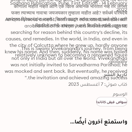
Sadhana Publication, Pune. First Edition - 14 February 
कोणाला माहीत नव्हते आणि एक दिवस अचानक भारतात नव्हे तर जगभर 
2022
फक्त त्याच्याच नावाचा जयजयकार तुम्हाला माहीत आहे? सर्वधर्म परिषदेचे 
"An anonymous ascetic, not much educated, wandered 
आमंत्रण विवेकानंदांना नव्हते ! खिल्ली उडवून त्यांना परत पाठवले होते ! कसे 
around India for three years in a restless state, 
मिळविले त्यांनी आमंत्रण ? कसे मिळविले त्यांनी अद्भुत यश ?
searching for reason behind this country's decline, its 
causes, and remedies. In the world, in India, and even in 
the city of Calcutta where he grew up, hardly anyone 
This is Swami Vivekananda's journey, from being 
knew his name. And then, suddenly, his name was hailed 
relatively unknown to becoming a renowned figure 
not only in India but all over the world. Vivekananda 
globally.
was not initially invited to Sarvadharma Parishad; he 
was mocked and sent back. But eventually, he received 
تاريخ النشر
the invitation and achieved amazing success."
كتاب صوتي: 7 أغسطس 2023
الوسوم
سوامي فيفي كاناندا
واستمتع آخرون أيضًا...