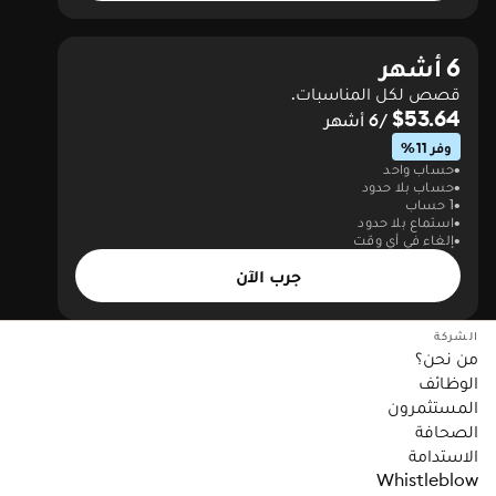
6 أشهر
قصص لكل المناسبات.
$53.64
/6 أشهر
وفر 11%
حساب واحد
حساب بلا حدود
1 حساب
استماع بلا حدود
إلغاء في أي وقت
جرب الآن
الشركة
من نحن؟
الوظائف
المستثمرون
الصحافة
الاستدامة
Whistleblow