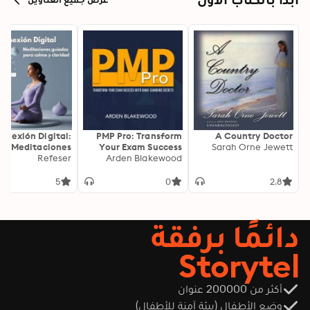
onexión Digital:
PMP Pro: Transform
A Country Doctor
Meditaciones
Your Exam Success
Sarah Orne Jewett
as para Calma y
Refeser
with Game-Changing
Arden Blakewood
Claridad
Secrets: "Elevate your
PMP exam results!
5
0
2.8
Dive into
transformative audio
lessons for peak
دائمًا برفقة
performance on test
day."
Storytel
أكثر من 200000 عنوان
وضع الأطفال (بيئة آمنة للأطفال)