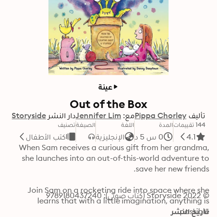
عينة
Out of the Box
تأليف
Pippa Chorley
مع:
Jennifer Lim
دار النشر
Storyside
144 تقييمات
المدة
اللغة
الصيغة
تصنيف
4.1
0 س 5 د
الإنجليزية
كتب الأطفال
When Sam receives a curious gift from her grandma, 
she launches into an out-of-this-world adventure to 
Join Sam on a rocketing ride into space where she 
© 2022 Storyside (كتاب صوتي): 9789180437240
learns that with a little imagination, anything is 
تاريخ النشر