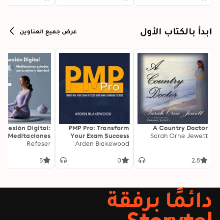
ابدأ بالكتاب الأول
عرض جميع العناوين
onexión Digital:
PMP Pro: Transform
A Country Doctor
Meditaciones
Your Exam Success
Sarah Orne Jewett
as para Calma y
Refeser
with Game-Changing
Arden Blakewood
Claridad
Secrets: "Elevate your
PMP exam results!
5
0
2.8
Dive into
transformative audio
lessons for peak
دائمًا برفقة
performance on test
day."