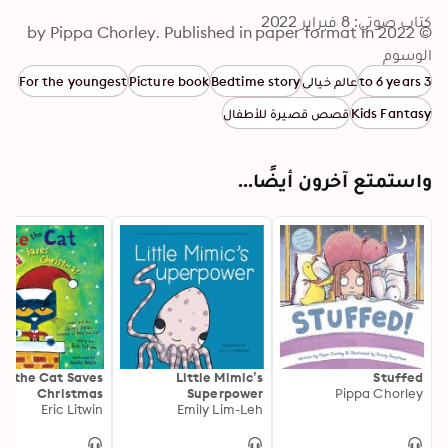
كتاب صوتي: 8 فبراير 2022
© 2022 by Pippa Chorley. Published in paper format in 
الوسوم
Singapore by Marshall Cavendish International Asia, 
recorded by Storyside 2022.
3 to 6 years
عالم خيالي
Bedtime story
Picture book
For the youngest
Kids Fantasy
قصص قصيرة للأطفال
واستمتع آخرون أيضًا...
te the Cat Saves
Little Mimic’s
Stuffed
Christmas
Superpower
Pippa Chorley
Eric Litwin
Emily Lim-Leh