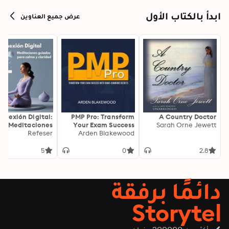
ابدأ بالكتاب الأول
عرض جميع العناوين
onexión Digital:
PMP Pro: Transform
A Country Doctor
Meditaciones
Your Exam Success
Sarah Orne Jewett
as para Calma y
Refeser
with Game-Changing
Arden Blakewood
Claridad
Secrets: "Elevate your
PMP exam results!
5
0
2.8
Dive into
transformative audio
lessons for peak
دائمًا برفقة
performance on test
day."
Storytel