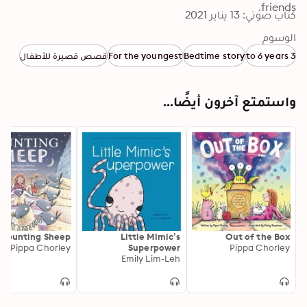
كتاب صوتي: 13 يناير 2021
الوسوم
© 2020 by Pippa Chorley. Published in paper format in 
Singapore by Marshall Cavendish International Asia, 
3 to 6 years
Bedtime story
For the youngest
قصص قصيرة للأطفال
recorded by Storyside 2020.
واستمتع آخرون أيضًا...
Counting Sheep
Little Mimic’s
Out of the Box
Pippa Chorley
Superpower
Pippa Chorley
Emily Lim-Leh