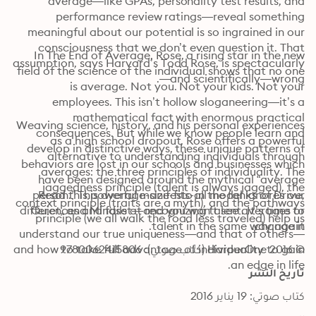
average—like GPAs, personality test results, and 
performance review ratings—reveal something 
meaningful about our potential is so ingrained in our 
consciousness that we don’t even question it. That 
In The End of Average, Rose, a rising star in the new 
assumption, says Harvard’s Todd Rose, is spectacularly
field of the science of the individual shows that no one 
—and scientifically—wrong.
is average. Not you. Not your kids. Not your 
employees. This isn’t hollow sloganeering—it’s a 
mathematical fact with enormous practical 
Weaving science, history, and his personal experiences 
consequences. But while we know people learn and 
as a high school dropout, Rose offers a powerful 
develop in distinctive ways, these unique patterns of 
alternative to understanding individuals through 
behaviors are lost in our schools and businesses which 
averages: the three principles of individuality. The 
have been designed around the mythical “average 
jaggedness principle (talent is always jagged), the 
person.” This average-size-fits-all model ignores our 
Read this powerful manifesto in the ranks of Drive, 
context principle (traits are a myth), and the pathways 
differences and fails at recognizing talent. It’s time to 
Quiet, and Mindset—and you won’t see averages or 
principle (we all walk the road less traveled) help us 
talent in the same way again.
change it.
understand our true uniqueness—and that of others—
© 2016 HarperOne (كتاب صوتي): 9780062415806
and how to take full advantage of individuality to gain 
an edge in life.
تاريخ النشر
كتاب صوتي: 19 يناير 2016