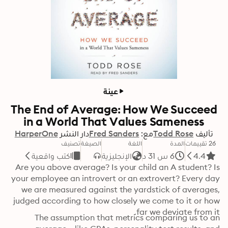
عينة
The End of Average: How We Succeed
in a World That Values Sameness
تأليف
Todd Rose
مع:
Fred Sanders
دار النشر
HarperOne
26 تقييمات
المدة
اللغة
الصيغة
تصنيف
4.4
6 س 31 د
الإنجليزية
كتب واقعية
Are you above average? Is your child an A student? Is 
your employee an introvert or an extrovert? Every day 
we are measured against the yardstick of averages, 
judged according to how closely we come to it or how 
far we deviate from it.
The assumption that metrics comparing us to an 