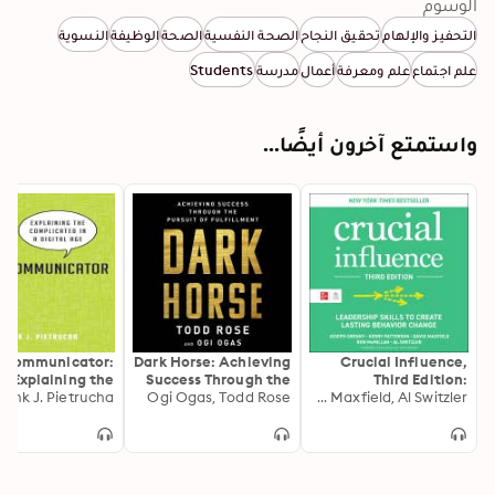
الوسوم
التحفيز والإلهام
تحقيق النجاح
الصحة النفسية
الصحة
الوظيفة
النسوية
علم اجتماع
علم ومعرفة
أعمال
مدرسة
Students
واستمتع آخرون أيضًا...
rcommunicator:
Dark Horse: Achieving
Crucial Influence,
Explaining the
Success Through the
Third Edition:
rank J. Pietrucha
Complicated So
Pursuit of Fulfillment
Ogi Ogas, Todd Rose
Joseph Grenny, Kerry Patterson, Ron McMillan, David Maxfield, Al Switzler
Leadership Skills to
Anyone Can
Create Lasting
Understand
Behavior Change