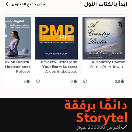
ابدأ بالكتاب الأول
عرض جميع العناوين
onexión Digital:
PMP Pro: Transform
A Country Doctor
Meditaciones
Your Exam Success
Sarah Orne Jewett
as para Calma y
Refeser
with Game-Changing
Arden Blakewood
Claridad
Secrets: "Elevate your
PMP exam results!
5
0
2.8
Dive into
transformative audio
lessons for peak
دائمًا برفقة
performance on test
day."
Storytel
أكثر من 200000 عنوان