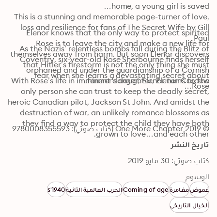
This is a stunning and memorable page-turner of love, 
loss and resilience for fans of The Secret Wife by Gill 
Elenor knows that the only way to protect spirited 
Rose is to leave the city and make a new life for 
As the Nazis’ relentless bombs fall during the Blitz of 
themselves away from harm. But soon Elenor discovers 
Coventry, six-year-old Rose Sherbourne finds herself 
that Hitler’s firestorm is not the only thing she must 
orphaned and under the guardianship of a Cornish 
fear when she learns a devastating secret about 
With Rose’s life in imminent danger, Elenor turns to the 
farmer's daughter, Elenor Cardew.
Rose…
only person she can trust to keep the deadly secret, 
heroic Canadian pilot, Jackson St John. And amidst the 
destruction of war, an unlikely romance blossoms as 
they find a way to protect the child they have both 
© 2019 One More Chapter (كتاب صوتي): 9780008355593
grown to love…and each other.
تاريخ النشر
كتاب صوتي: 30 مايو 2019
الوسوم
غموض
مغامرة
Coming of age
الحرب العالمية الثانية
1940's
الخيال التاريخي