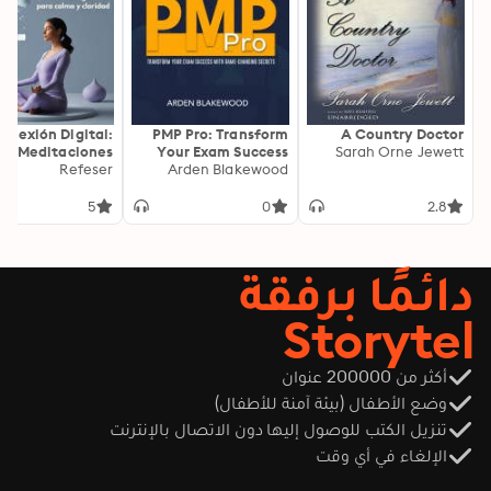
onexión Digital:
PMP Pro: Transform
A Country Doctor
Meditaciones
Your Exam Success
Sarah Orne Jewett
as para Calma y
Refeser
with Game-Changing
Arden Blakewood
Claridad
Secrets: "Elevate your
PMP exam results!
5
0
2.8
Dive into
transformative audio
lessons for peak
دائمًا برفقة
performance on test
day."
Storytel
أكثر من 200000 عنوان
وضع الأطفال (بيئة آمنة للأطفال)
تنزيل الكتب للوصول إليها دون الاتصال بالإنترنت
الإلغاء في أي وقت