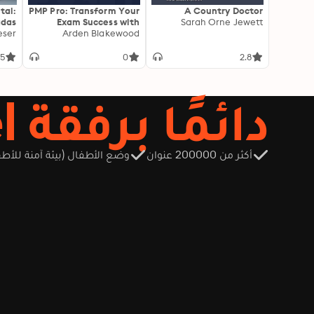
tal:
PMP Pro: Transform Your
A Country Doctor
adas
Exam Success with
Sarah Orne Jewett
idad
eser
Arden Blakewood
Game-Changing
Secrets: "Elevate your
PMP exam results! Dive
5
0
2.8
into transformative
audio lessons for peak
performance on test
دائمًا برفقة Storytel
day."
أكثر من 200000 عنوان
وضع الأطفال (بيئة آمنة للأطف