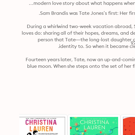
modern love story about what happens when you
During a whirlwind two-week vacation abroad, Sam and Tate fell for each other in only the way that first 
loves do: sharing all of their hopes, dreams, and deepest secrets along the way. Sam was the first, and only, 
person that Tate—the long-lost daughter of one of the world’s biggest film stars—ever revealed her 
Fourteen years later, Tate, now an up-and-coming actress, only thinks about her first love every once in a 
blue moon. When she steps onto the set of her first big break, he’s the last person she expects to see. Yet 
here Sam is, the same charming, confident man she knew, but even more alluring than she remembered. 
Forced to confront the man who betrayed her, Tate must ask herself if it’s possible to do the wrong thing 
With Christina Lauren’s signature “beautifully written and remarkably compelling” (Sarah J. Maas, New York 
Times bestselling author) prose and perfect for fans of Emily Giffin and Jennifer Weiner, Twice in a Blue 
Moon is an unforgett