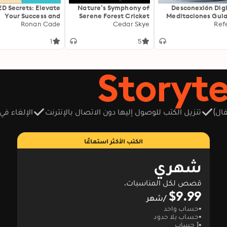
D Secrets: Elevate
Nature’s Symphony of
Desconexión Digi
Your Success and
Serene Forest Cricket
Meditaciones Gui
Conquer the Exam
Ronan Cade
Sounds Mixed With
Cedar Skye
para Calma y Clar
Ref
y: "Boost your GED
Piano Rhythms For Deep
p! Unlock engaging
Calm & Relaxation:
1
5
audio lessons for
Experience Soothing
imate exam success
Nights for Restful Sleep
today!"
& Mindfulness Using
Enhanced BGM 8D Audio
ال)
تنزيل الكتب للوصول إليها دون الاتصال بالإنترنت
الإلغاء في
الكتب الأكثر استماعًا
شهري
قصص لكل المناسبات.
$9.99
/شهر
حساب واحد
حساب بلا حدود
1 حساب