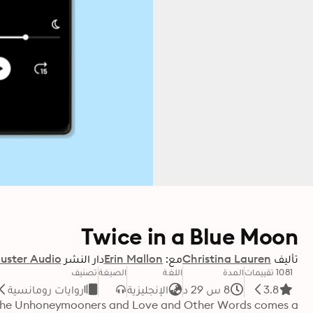
Twice in a Blue Moon
تأليف
Christina Lauren
مع:
Erin Mallon
دار النشر
uster Audio
1081 تقييمات
المدة
اللغة
الصيغة
تصنيف
3.8
8 س 29 د
الإنجليزية
روايات رومانسية