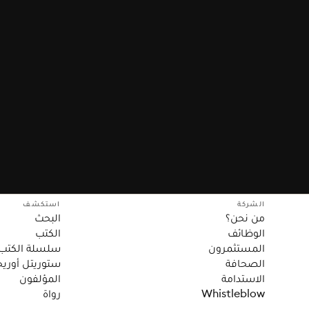
الشركة
استكشف
من نحن؟
البحث
الوظائف
الكتب
المستثمرون
سلسلة الكتب
الصحافة
ستوريتل أوريج
الاستدامة
المؤلفون
Whistleblow
رواة