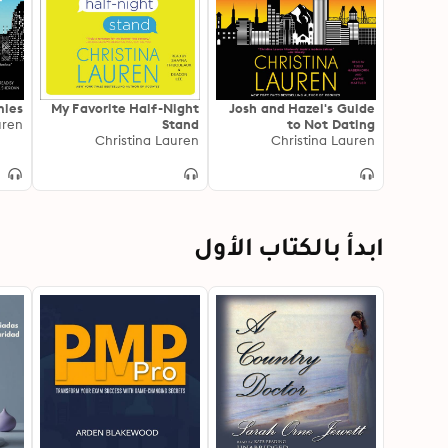
ies
My Favorite Half-Night
Josh and Hazel's Guide
uren
Stand
to Not Dating
Christina Lauren
Christina Lauren
ابدأ بالكتاب الأول