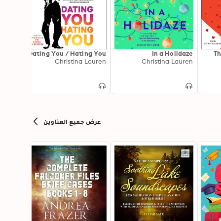
hipped
Dating You / Hating You
In a Holidaze
Th
ockman
Christina Lauren
Christina Lauren
عرض جميع العناوين