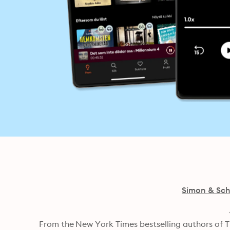
Simon & Sch
From the New York Times bestselling authors of The Unhoneymooners and Love and Other Words comes a 