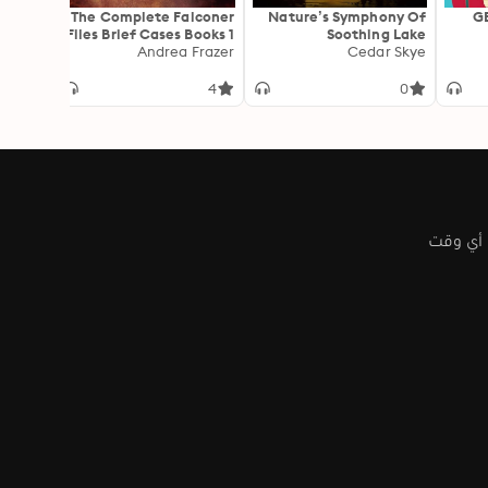
 in the
The Complete Falconer
Nature’s Symphony Of
GE
Series
Files Brief Cases Books 1
Soothing Lake
Jasper
Andrea Frazer
- 8
Soundscapes For
Cedar Skye
Meditation, Deep
Toda
Relaxation & Stress
pre
0
4
0
Relief: Embrace The
Harmony & Feel The
ult
Water Waves With
Blissful 8d Audio For
Inner Peace & Serenity
 أي وقت