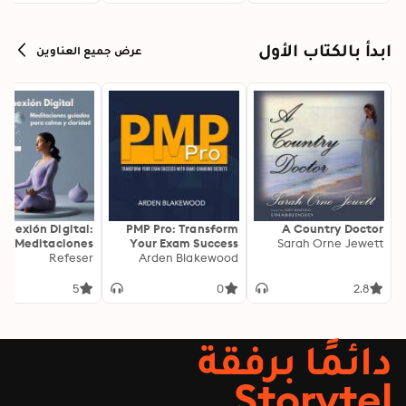
ابدأ بالكتاب الأول
عرض جميع العناوين
onexión Digital:
PMP Pro: Transform
A Country Doctor
Meditaciones
Your Exam Success
Sarah Orne Jewett
as para Calma y
Refeser
with Game-Changing
Arden Blakewood
Claridad
Secrets: "Elevate your
PMP exam results!
5
0
2.8
Dive into
transformative audio
lessons for peak
دائمًا برفقة
performance on test
day."
Storytel