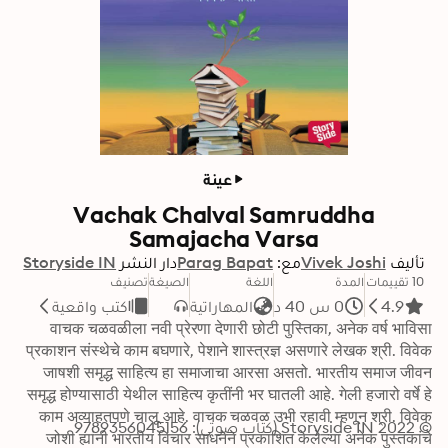
عينة
Vachak Chalval Samruddha
Samajacha Varsa
تأليف
Vivek Joshi
مع:
Parag Bapat
دار النشر
Storyside IN
10 تقييمات
المدة
اللغة
الصيغة
تصنيف
4.9
0 س 40 د
المهاراتية
كتب واقعية
वाचक चळवळीला नवी प्रेरणा देणारी छोटी पुस्तिका, अनेक वर्ष भाविसा 
प्रकाशन संस्थेचे काम बघणारे, पेशाने शास्त्रज्ञ असणारे लेखक श्री. विवेक 
जाषशी समृद्ध साहित्य हा समाजाचा आरसा असतो. भारतीय समाज जीवन 
समृद्ध होण्यासाठी येथील साहित्य कृतींनी भर घातली आहे. गेली हजारो वर्षे हे 
काम अव्याहतपणे चालू आहे. वाचक चळवळ उभी रहावी म्हणून श्री. विवेक 
© 2022 Storyside IN (كتاب صوتي): 9789356045156
जोशी ह्यांनी भारतीय विचार साधनेने प्रकाशित केलेल्या अनेक पुस्तकांचे 