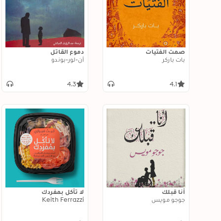
صمت الفتيات
دموع القاتل
بات باركر
أن-لور-بوندو
4.3
4.1
أنا قبلك
لا تأكل بمفردك
جوجو مويس
Keith Ferrazzi