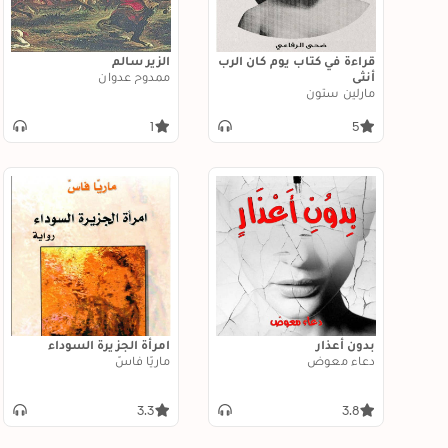
قراءة في كتاب يوم كان الرب
الزير سالم
أنثى
ممدوح عدوان
مارلين ستون
1
5
بدون أعذار
امرأة الجزيرة السوداء
دعاء معوض
ماريّا فاسّ
3.3
3.8