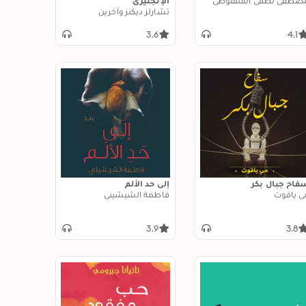
صطفى لطفي المنفلوطي
الإنجليزي
تشارلز ديكنز وآخرين
3.6
4.1
فاح جبال بكر
إلى حد الألم
ي ياقوت
فاطمة الشيشيني
3.9
3.8