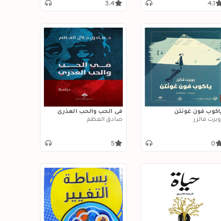
3.4
4.1
اكوب فون غونتن
في الحب والحب العذري
وبرت فالزر
صادق العظم
5
0