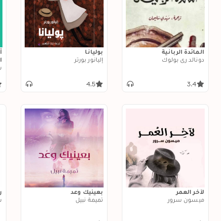
المائدة الربانية
بوليانا
أ
دونالد ري بولوك
إليانور بورتر
ا
س
4.5
3.4
لآخر العمر
بعينيك وعد
ر
ميسون سرور
تميمة نبيل
س