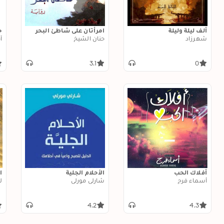
ألف ليلة وليلة
امرأتان على شاطئ البحر
ح
شهرزاد
حنان الشيخ
آ
3.1
0
أفلاك الحب
الأحلام الجلية
ا
أسماء فرج
شارلي مورلي
ل
4.2
4.3