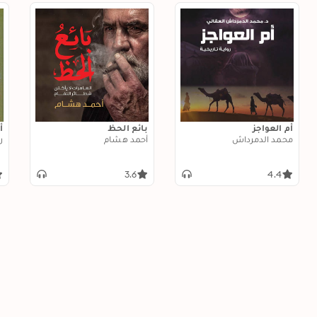
أم العواجز
بائع الحظ
أ
محمد الدمرداش
أحمد هشام
ر
3.6
4.4