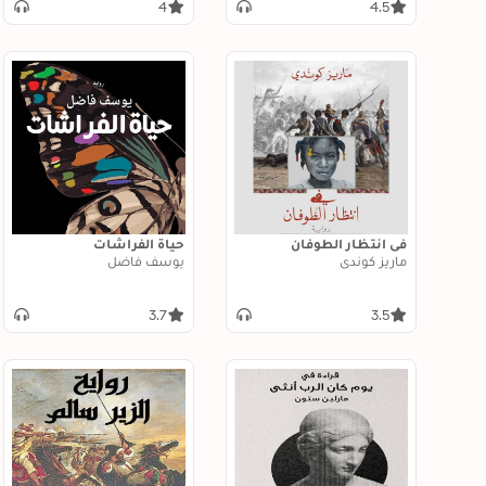
4
4.5
في انتظار الطوفان
حياة الفراشات
ماريز كوندي
يوسف فاضل
3.7
3.5