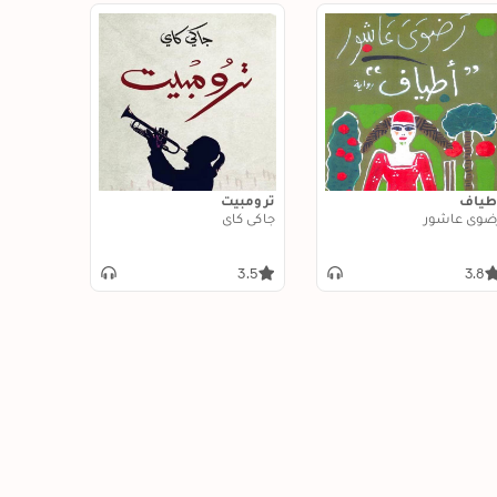
طياف
ترومبيت
ضوى عاشور
جاكي كاي
3.5
3.8