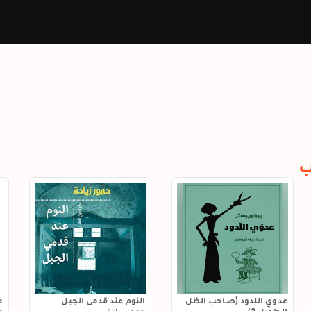
ب
عدوي اللدود (صاحب الظل
النوم عند قدمي الجبل
م