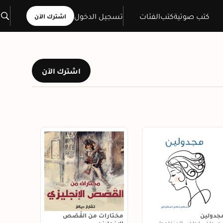
كتب صوتية
كتب
الفئات
تسجيل الدخول
اشترك الآن
اشترك الآن
جدولين
مختارات من القَصَص