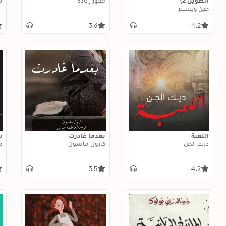
الطويل 2)
حمور زيادة
م
جين ويبستر
3.6
4.2
اللعبة
بعدما غادرت
س
ديك الجن
كارول ماسون
م
3.5
4.2