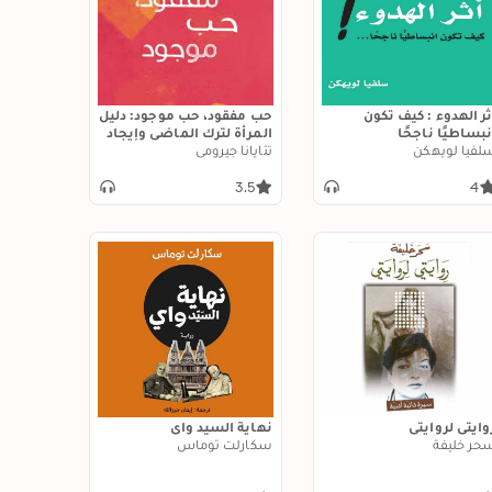
ثر الهدوء : كيف تكون
حب مفقود، حب موجود: دليل
نبساطيًا ناجحًا
المرأة لترك الماضي وإيجاد
لفيا لويهكن
حب جديد
تتايانا جيرومي
3.5
4
وايتي لروايتي
نهاية السيد واي
حر خليفة
سكارلت توماس