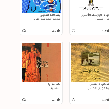
ياة -الإرشاد الأسري-
بساطة التغيير
مال حسين
محمد أحمد عبد القادر
3.9
4.8
لذئاب لا تنسى
لها مرايا
ينا هويان الحسن
سمر يزبك
3.7
3.6