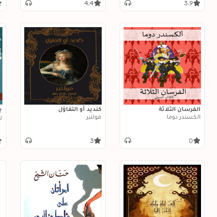
4.4
3.9
الفرسان الثلاثة
كنديد أو التفاؤل
ي
الكسندر دوما
فولتير
ر
3
0