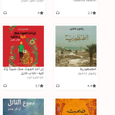
Taslima Nasrin
جبران خليل جبران
4
2.3
الطنطورية
إن أخذَ الموتُ منكَ شيئاً رُدَّهُ
رضوى عاشور
إليه - كتاب كارل
نايا ماريا آيت
3.7
4.4