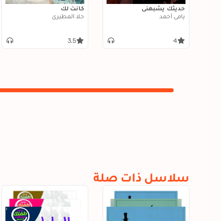
حديثك يشبهني
كانت لك
يامي أحمد
حلا المطيري
3.5
4
سلاسل ذات صلة