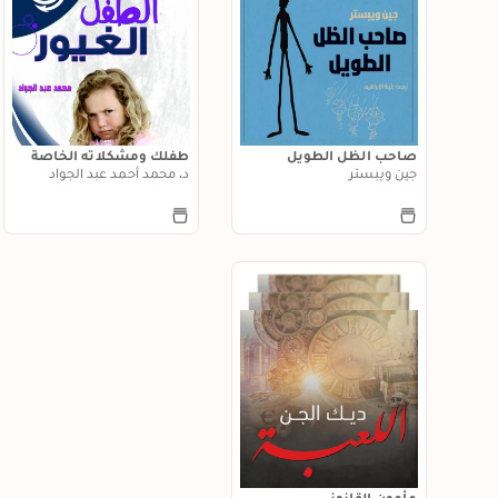
صاحب الظل الطويل
طفلك ومشكلاته الخاصة
جين ويبستر
د. محمد أحمد عبد الجواد
مأمون القانوني