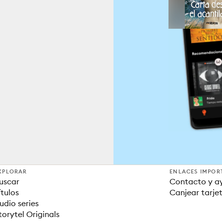
XPLORAR
ENLACES IMPOR
uscar
Contacto y a
ítulos
Canjear tarje
udio series
torytel Originals