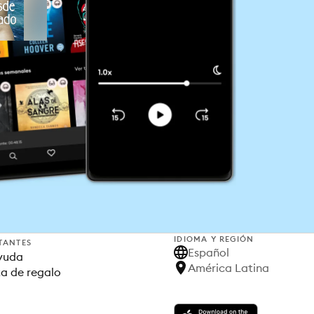
IDIOMA Y REGIÓN
TANTES
Español
yuda
América Latina
ta de regalo