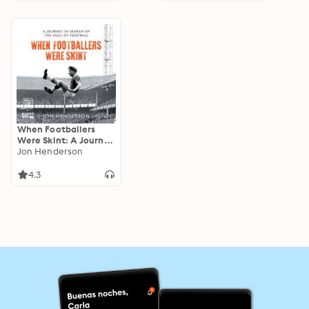
When Footballers
Were Skint: A Journey
in Search of the Soul
Jon Henderson
of Football
4.3