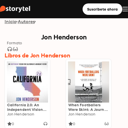
Suscríbete ahora
Inicio
Autores
Jon Henderson
Formato
Libros de Jon Henderson
California 2.0: An
When Footballers
Independent Vision
Were Skint: A Journey
for California’s
Jon Henderson
in Search of the Soul
Jon Henderson
Abundant Future
of Football
0
0