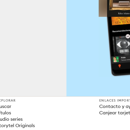
XPLORAR
ENLACES IMPOR
uscar
Contacto y a
ítulos
Canjear tarje
udio series
torytel Originals