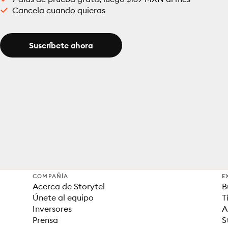
Cancela cuando quieras
Suscríbete ahora
COMPAÑÍA
E
Acerca de Storytel
B
Únete al equipo
T
Inversores
A
Prensa
S