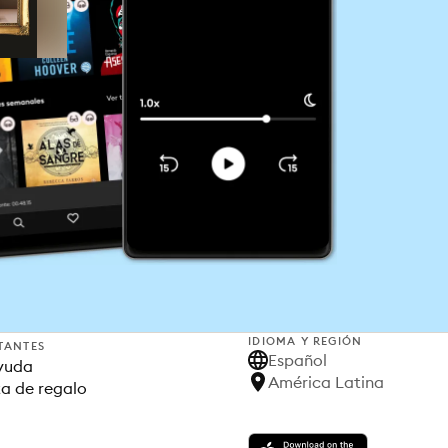
IDIOMA Y REGIÓN
TANTES
Español
yuda
América Latina
ta de regalo