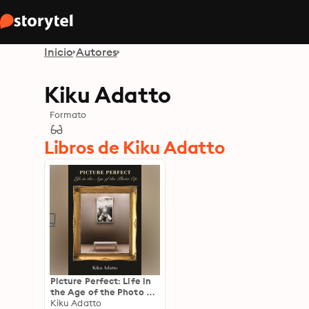
Inicio
Autores
Kiku Adatto
Formato
Libros de Kiku Adatto
Picture Perfect: Life in
the Age of the Photo Op
- New Edition
Kiku Adatto