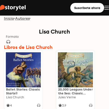
Suscríbete ahora
Inicio
Autores
Lisa Church
Formato
Libros de Lisa Church
Ballet Stories: Classic
20,000 Leagues Under
Starts®
the Sea: Classic
Lisa Church
Starts®
Jules Verne
4
3.9