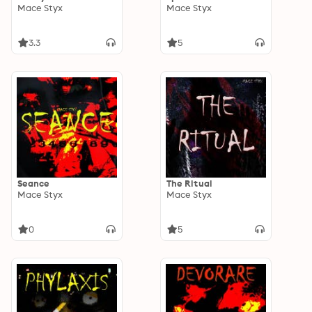
Mace Styx
Mace Styx
3.3
5
Seance
The Ritual
Mace Styx
Mace Styx
0
5