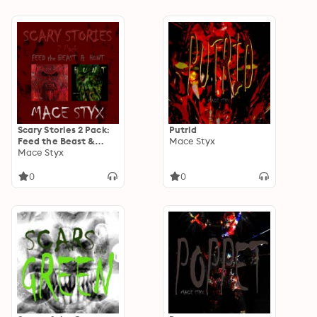
Scary Stories 2 Pack:
Putrid
Feed the Beast &
Mace Styx
Hunt
Mace Styx
0
0