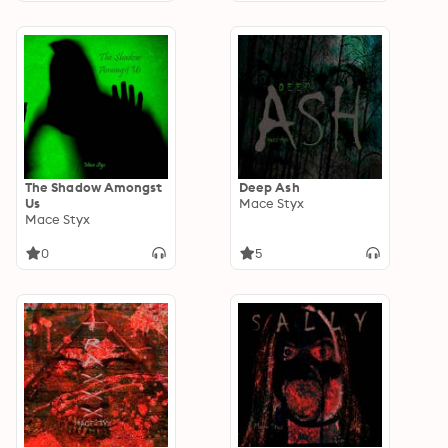
The Shadow Amongst
Deep Ash
Us
Mace Styx
Mace Styx
0
5