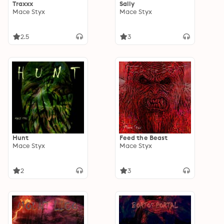
Traxxx
Sally
Mace Styx
Mace Styx
2.5
3
Hunt
Feed the Beast
Mace Styx
Mace Styx
2
3