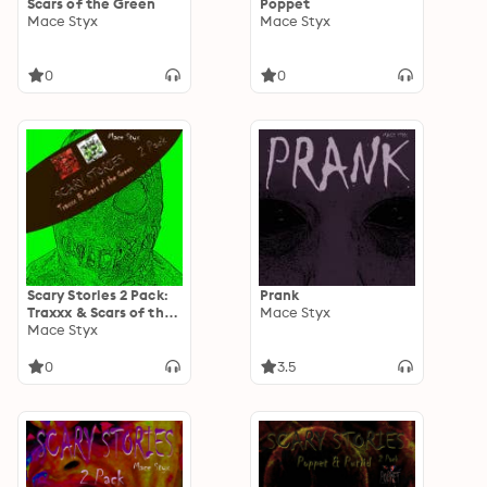
Scars of the Green
Poppet
Mace Styx
Mace Styx
0
0
Scary Stories 2 Pack:
Prank
Traxxx & Scars of the
Mace Styx
Green
Mace Styx
0
3.5