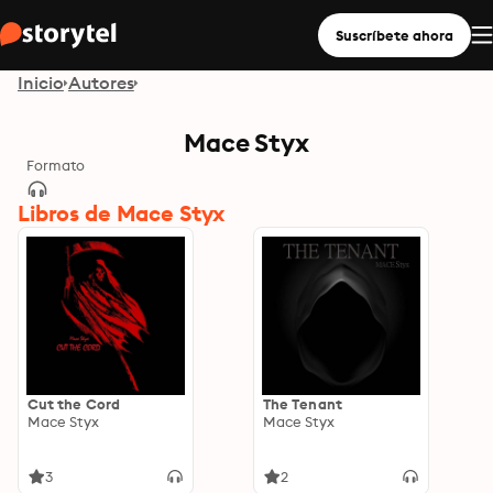
Suscríbete ahora
Inicio
Autores
Mace Styx
Formato
Libros de Mace Styx
Cut the Cord
The Tenant
Mace Styx
Mace Styx
3
2