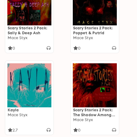
Scary Stories 2 Pack:
Scary Stories 2 Pack:
Sally & Deep Ash
Poppet & Putrid
Mace Styx
Mace Styx
0
0
Kayla
Scary Stories 2 Pack:
Mace Styx
The Shadow Amongst
Us & Cut the Cord
Mace Styx
2.7
0