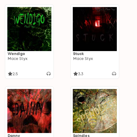
Wendigo
Stuck
Mace Styx
Mace Styx
2.5
3.3
Danny
Spindles