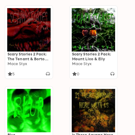
Scary Stories 2 Pack:
Scary Stories 2 Pack:
The Tenant & Bortos
Mount Lico & Elly
Portal
Mace Styx
Mace Styx
5
0
Blur
Is There Anyone Here