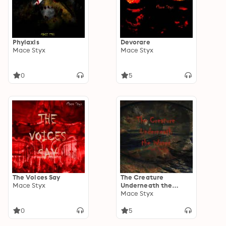
Phylaxis
Devorare
Mace Styx
Mace Styx
0
5
The Voices Say
The Creature
Mace Styx
Underneath the
Waves
Mace Styx
0
5