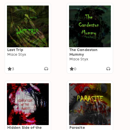
Last Trip
The Candeston
Mace Styx
Mummy
Mace Styx
3
0
Hidden Side of the
Parasite