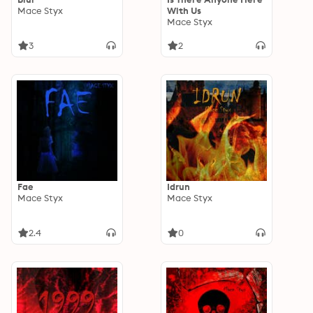
Mace Styx
With Us
Mace Styx
3
2
Fae
Idrun
Mace Styx
Mace Styx
2.4
0