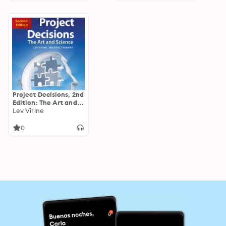
Project Decisions, 2nd
Edition: The Art and
Science
Lev Virine
0