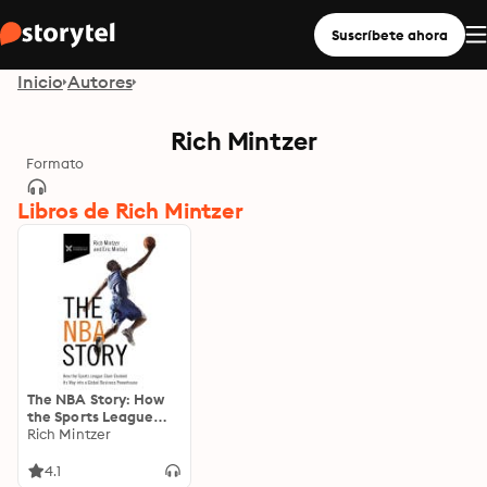
Suscríbete ahora
Inicio
Autores
Rich Mintzer
Formato
Libros de Rich Mintzer
The NBA Story: How
the Sports League
Slam-Dunked Its Way
Rich Mintzer
into a Global Business
Powerhouse
4.1