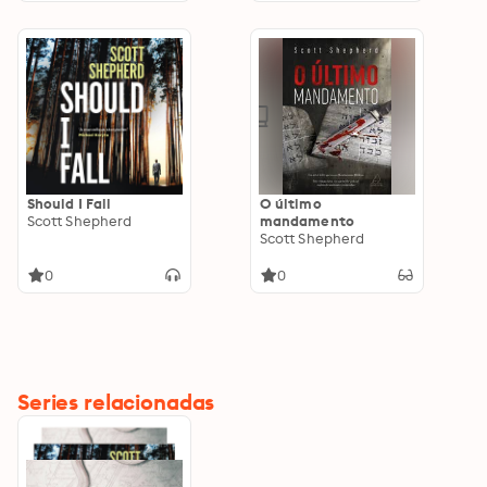
Should I Fall
O último
Scott Shepherd
mandamento
Scott Shepherd
0
0
Series relacionadas