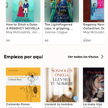
How to Ditch a Duke:
The Lightfingered
Regency Novell
A REGENCY NOVELLA
Lass: A gripping,
Collection: Dea
May McGoldrick, Jan Coffey
gritty Victorian saga
Joanne Clague
Millie, How to D
with a daring heroine
Duke, and A Pri
the Pantry
Empieza por aquí
Ver todos los títulos
Comerás flores
Llevará tu nombre
La mala hija