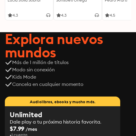
Lucía Solla Sobral
Sonsoles Ónega
Pedro Martí
4.3
4.3
4.5
Explora nuevos
mundos
Más de 1 millón de títulos
Modo sin conexión
Kids Mode
Cancela en cualquier momento
Audiolibros, ebooks y mucho más.
Unlimited
Dale play a tu próxima historia favorita.
$7.99
/mes
1 cuenta