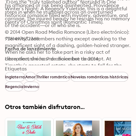
 From the “truly talented author” featured in One 
his affianced or risk being disinherited. Providence 
Winter’s Night: A Regency Yuletide, this is a delightful 
steps in when he stumbles across an overturned 
historical romance filled with mystery, adventure, and 
carriage. The injured beauty he rescues has no memory 
plenty of Christmas spirit (Romantic Times).
of the accident—or of who she is.

© 2014 Open Road Media Romance (Libro electrónico): 
 “Serenity” remembers nothing except awaking to the 
9781497682368
magnificent sight of a dashing, golden-haired stranger. 
Fecha de lanzamiento
When he asks her to take part in a risky act of 
deception, she has no choice but to accept. At 
Libro electrónico: 9 de diciembre de 2014
Timothy’s ancestral estate, she starts to fall for the 
Etiquetas
nobleman who woos her passionately but whom she 
Inglaterra
Amor
Thriller romántico
Novelas románticas históricas
can never wed. As the truth about her past emerges 
amid preparations for the annual Christmas Ball, will it 
Regencia
Invierno
cost Serenity her new life—and the man she loves?
Otros también disfrutaron...