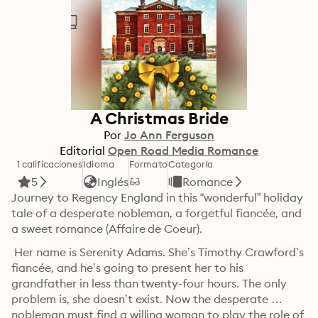
A Christmas Bride
Por
Jo Ann Ferguson
Editorial
Open Road Media Romance
1 calificaciones
Idioma
Formato
Categoría
5
Inglés
Romance
Journey to Regency England in this “wonderful” holiday 
tale of a desperate nobleman, a forgetful fiancée, and 
a sweet romance (Affaire de Coeur).
 Her name is Serenity Adams. She’s Timothy Crawford’s 
fiancée, and he’s going to present her to his 
grandfather in less than twenty-four hours. The only 
problem is, she doesn’t exist. Now the desperate 
nobleman must find a willing woman to play the role of 