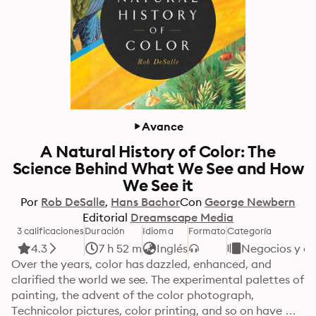
Avance
A Natural History of Color: The
Science Behind What We See and How
We See it
Por
Rob DeSalle
Hans Bachor
Con
George Newbern
Editorial
Dreamscape Media
3 calificaciones
Duración
Idioma
Formato
Categoría
4.3
7 h 52 m
Inglés
Negocios y e
Over the years, color has dazzled, enhanced, and 
clarified the world we see. The experimental palettes of 
painting, the advent of the color photograph, 
Technicolor pictures, color printing, and so on have 