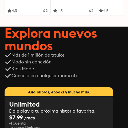
4.3
4.3
4.5
Explora nuevos
mundos
Más de 1 millón de títulos
Modo sin conexión
Kids Mode
Cancela en cualquier momento
Audiolibros, ebooks y mucho más.
Unlimited
Dale play a tu próxima historia favorita.
$7.99
/mes
1 cuenta
Acceso ilimitado