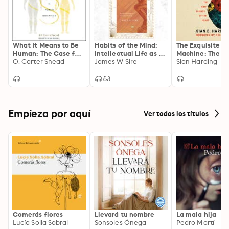
What It Means to Be
Habits of the Mind:
The Exquisite
Human: The Case for
Intellectual Life as a
Machine: The N
the Body in Public
O. Carter Snead
Christian Calling (IVP
James W Sire
Science of the 
Sian Harding
Bioethics
Signature Collection
Edition)
Empieza por aquí
Ver todos los títulos
Comerás flores
Llevará tu nombre
La mala hija
Lucía Solla Sobral
Sonsoles Ónega
Pedro Martí